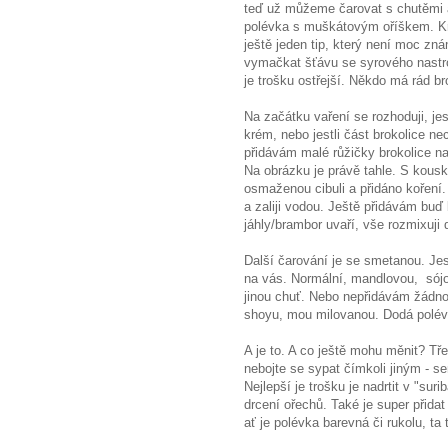
teď už můžeme čarovat s chutěmi a
polévka s muškátovým oříškem. Kr
ještě jeden tip, který není moc zn
vymačkat šťávu se syrového nastr
je trošku ostřejší. Někdo má rád 
Na začátku vaření se rozhoduji, jes
krém, nebo jestli část brokolice 
přidávám malé růžičky brokolice na 
Na obrázku je právě tahle. S kousk
osmaženou cibuli a přidáno koření.
a zaliji vodou. Ještě přidávám buď
jáhly/brambor uvaří, vše rozmixuji 
Další čarování je se smetanou. Jes
na vás. Normální, mandlovou, sój
jinou chuť. Nebo nepřidávám žádno
shoyu, mou milovanou. Dodá polév
A je to. A co ještě mohu měnit? Tř
nebojte se sypat čímkoli jiným - s
Nejlepší je trošku je nadrtit v "su
drcení ořechů. Také je super přida
ať je polévka barevná či rukolu, ta