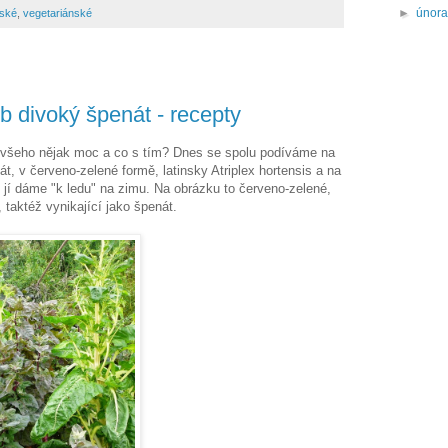
►
únor
ské
,
vegetariánské
 divoký špenát - recepty
ou všeho nějak moc a co s tím? Dnes se spolu podíváme na
t, v červeno-zelené formě, latinsky Atriplex hortensis a na
i jí dáme "k ledu" na zimu. Na obrázku to červeno-zelené,
 taktéž vynikající jako špenát.