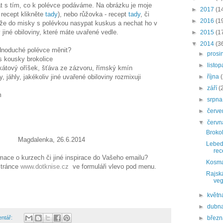
t s tím, co k polévce podáváme. Na obrázku je moje
►
2017
(1
recept klikněte
tady
), nebo růžovka - recept
tady
, či
►
2016
(1
může do misky s polévkou nasypat kuskus a nechat ho v
iv jiné obiloviny, které máte uvařené vedle.
►
2015
(1
▼
2014
(3
dnoduché polévce měnit?
►
prosi
 s kousky brokolice
►
listo
škátový oříšek, šťáva ze zázvoru, římský kmín
 jáhly, jakékoliv jiné uvařené obiloviny rozmixuji
►
října
►
září
(
m
►
srpn
►
červ
▼
červ
Brokol
 26.6.2014
Lebed
rec
mace o kurzech či jiné inspirace do Vašeho emailu?
Kosma
stránce
www.dotknise.cz
ve formuláři vlevo pod menu.
Rajská
veg
►
květ
►
dubn
entář:
►
břez