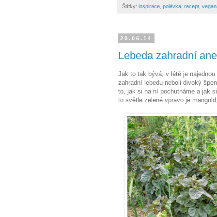
Štítky:
inspirace
,
polévka
,
recept
,
vegan
20.06.14
Lebeda zahradní aneb
Jak to tak bývá, v létě je najedn
zahradní lebedu neboli divoký špená
to, jak si na ní pochutnáme a jak s
to světle zelené vpravo je mangold,