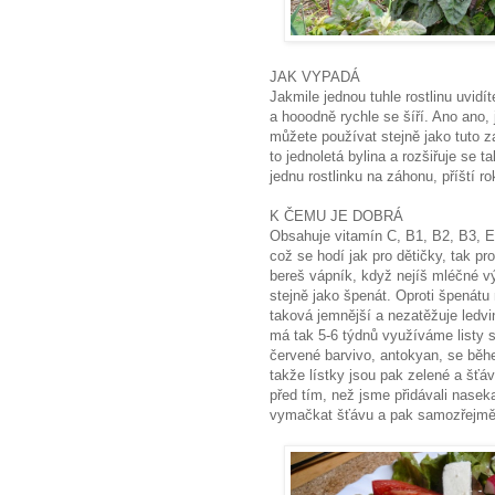
JAK VYPADÁ
Jakmile jednou tuhle rostlinu uvid
a hooodně rychle se šíří. Ano ano, 
můžete používat stejně jako tuto za
to jednoletá bylina a rozšiřuje se
jednu rostlinku na záhonu, příští r
K ČEMU JE DOBRÁ
Obsahuje vitamín C, B1, B2, B3, E
což se hodí jak pro dětičky, tak pr
bereš vápník, když nejíš mléčné 
stejně jako špenát. Oproti špenát
taková jemnější a nezatěžuje ledvi
má tak 5-6 týdnů využíváme listy 
červené barvivo, antokyan, se běh
takže lístky jsou pak zelené a šťá
před tím, než jsme přidávali naseka
vymačkat šťávu a pak samozřejmě v