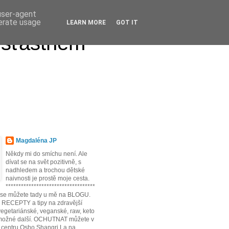
 user-agent
nerate usage
LEARN MORE
GOT IT
 šťastném
Magdaléna JP
Někdy mi do smíchu není. Ale
dívat se na svět pozitivně, s
nadhledem a trochou dětské
naivnosti je prostě moje cesta.
***********************************
t se můžete tady u mě na BLOGU.
* RECEPTY a tipy na zdravější
egetariánské, veganské, raw, keto
možné další. OCHUTNAT můžete v
 centru Osho Shangri La na