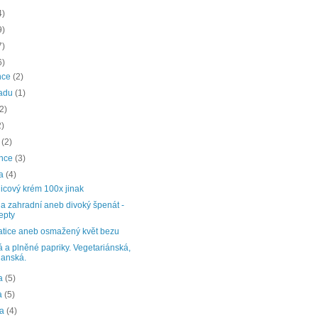
4)
9)
7)
6)
nce
(2)
padu
(1)
(2)
2)
a
(2)
ence
(3)
na
(4)
icový krém 100x jinak
a zahradní aneb divoký špenát -
epty
tice aneb osmažený květ bezu
 a plněné papriky. Vegetariánská,
anská.
na
(5)
a
(5)
na
(4)