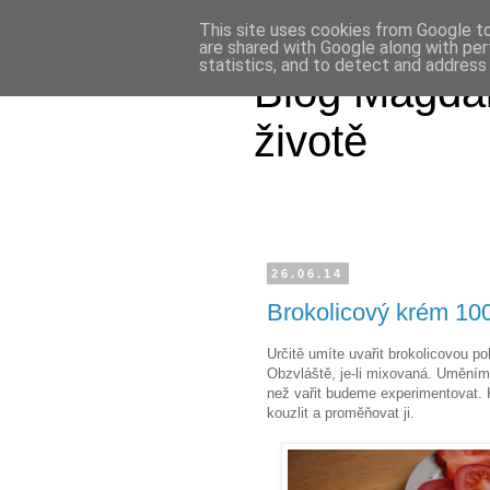
This site uses cookies from Google to 
are shared with Google along with per
statistics, and to detect and address
Blog Magdal
životě
26.06.14
Brokolicový krém 100
Určitě umíte uvařit brokolicovou pol
Obzvláště, je-li mixovaná. Uměním 
než vařit budeme experimentovat.
kouzlit a proměňovat ji.