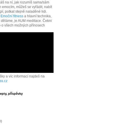
áš na ní, jak rozumíš sama/sám
 emocím, můžeš se vyřádit, nabít
í, potkat stejně naladěné lidi.
e
Emoční fitness
a hlavní technika,
í děláme, je AUM meditace. Čekni
o o všech možných přínosech
ášky a víc informací najdeš na
ss.cz
epty, příspěvky
0)