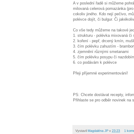
A v poslední řadě si můžeme pohrá
milovaná celerová pomazánka (pro 
cokoliv jiného. Kdo nejí pečivo, 
polévce dojít, či bulgur. Či jakékol
Co vše tedy můžeme na takové je
1. strukturu - polévka mixovaná či
2. koření - pepř, drcený kmín, mu
3. čím polévku zahustím - brambory,
4. zjemnění různými smetanami
5. čím polévku posypu či nazdobí
6. co podávám k polévce
Přeji příjemné experimentování!
Magdalenka,
PS: Chcete dostávat recepty, infor
Přihlaste se pro odběr novinek na 
Vystavil
Magdaléna JP
v
23:23
1 kom