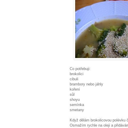
Co potřebuji:
brokolici
cibuli
brambory nebo jáhly
koření
sůl
shoyu
semínka
smetany
Když dělám brokolicovou polévku č
Osmažím rychle na oleji a přidávám