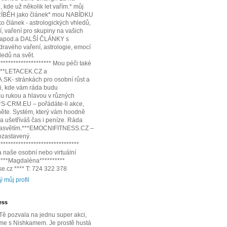
 kde už několik let vařím.* můj
ÍBĚH jako článek* mou NABÍDKU
 článek - astrologických vhledů,
í, vaření pro skupiny na vašich
 apod.a DALŠÍ ČLÁNKY s
dravého vaření, astrologie, emocí
edů na svět.
********************* Mou péči také
:***LETACEK.CZ a
SK- stránkách pro osobní růst a
i, kde vám ráda budu
 rukou a hlavou v různých
**S-CRM.EU – pořádáte-li akce,
něte. Systém, který vám hoodně
 a ušetříváš čas i peníze. Ráda
 zasvětím.***EMOCNIFITNESS.CZ –
pozastavený.
********************************
 naše osobní nebo virtuální
*****Magdaléna**********
e.cz **** T: 724 322 378
ý můj profil
ess
ě pozvala na jednu super akci,
me s Nishkamem. Je prostě hustá