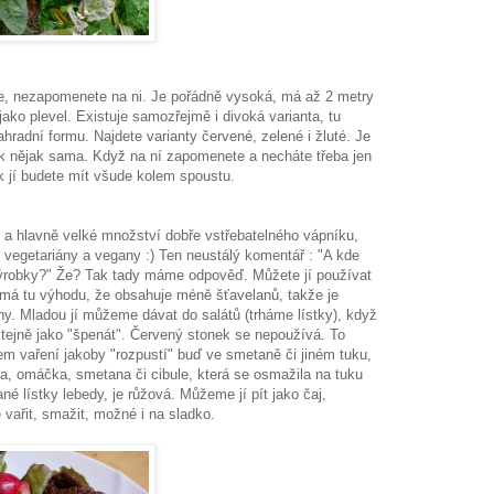
íte, nezapomenete na ni. Je pořádně vysoká, má až 2 metry
jako plevel. Existuje samozřejmě i divoká varianta, tu
hradní formu. Najdete varianty červené, zelené i žluté. Je
 tak nějak sama. Když na ní zapomenete a necháte třeba jen
ok jí budete mít všude kolem spoustu.
 a hlavně velké množství dobře vstřebatelného vápníku,
o vegetariány a vegany :) Ten neustálý komentář : "A kde
výrobky?" Že? Tak tady máme odpověď. Můžete jí používat
u má tu výhodu, že obsahuje méně šťavelanů, takže je
ny. Mladou jí můžeme dávat do salátů (trháme lístky), když
stejně jako "špenát". Červený stonek se nepoužívá. To
em vaření jakoby "rozpustí" buď ve smetaně či jiném tuku,
va, omáčka, smetana či cibule, která se osmažila na tuku
né lístky lebedy, je růžová. Můžeme jí pít jako čaj,
ařit, smažit, možné i na sladko.