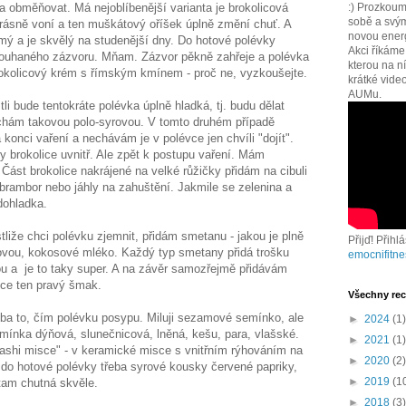
 obměňovat. Má nejoblíbenější varianta je brokolicová
:) Prozkoum
sobě a svým
ásně voní a ten muškátový oříšek úplně změní chuť. A
novou energi
ámý a je skvělý na studenější dny. Do hotové polévky
Akci říkám
ouhaného zázvoru. Mňam. Zázvor pěkně zahřeje a polévka
kterou na n
brokolicový krém s římským kmínem - proč ne, vyzkoušejte.
krátké vide
AUMu.
tli bude tentokráte polévka úplně hladká, tj. budu dělat
nechám takovou polo-syrovou. V tomto druhém případě
konci vaření a nechávám je v polévce jen chvíli "dojít".
y brokolice uvnitř. Ale zpět k postupu vaření. Mám
 Část brokolice nakrájené na velké růžičky přidám na cibuli
 brambor nebo jáhly na zahuštění. Jakmile se zelenina a
dohladka.
tliže chci polévku zjemnit, přidám smetanu - jakou je plně
Přijď! Přihl
ovou, kokosové mléko. Každý typ smetany přidá trošku
emocnifitne
u a je to taky super. A na závěr samozřejmě přidávám
ce ten pravý šmak.
Všechny rec
eba to, čím polévku posypu. Miluji sezamové semínko, ale
►
2024
(1)
emínka dýňová, slunečnicová, lněná, kešu, para, vlašské.
►
2021
(1)
ribashi misce" - v keramické misce s vnitřním rýhováním na
►
2020
(2)
t do hotové polévky třeba syrové kousky červené papriky,
►
2019
(1
 tam chutná skvěle.
►
2018
(3)