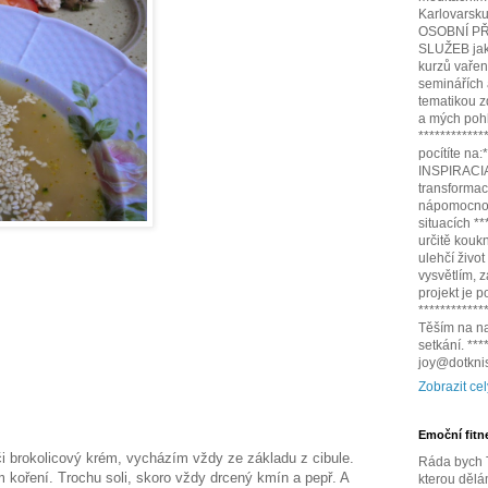
Karlovarsku,
OSOBNÍ PŘ
SLUŽEB jako
kurzů vařen
seminářích
tematikou z
a mých pohl
************
pocítíte na
INSPIRACIA.
transformac
nápomocnou
situacích *
určitě kouk
ulehčí život
vysvětlím,
projekt je 
************
Těším na na
setkání. **
joy@dotknis
Zobrazit cel
Emoční fitn
i brokolicový krém, vycházím vždy ze základu z cibule.
Ráda bych T
 koření. Trochu soli, skoro vždy drcený kmín a pepř. A
kterou dělá