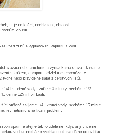
kách, tj. je na kašel, nachlazení, chrapot
ti otokům kloubů
 kazivosti zubů a vyplavování vápníku z kostí
 odšťavovači nebo umeleme a vymačkáme šťávu. Užíváme
azení s kašlem, chrapotu, křivici a osteoporóze. V
t týdně nebo pravidelně salát z čerstvých listů.
eme 1/4 l studené vody, vaříme 3 minuty, necháme 1/2
4x denně 125 ml při kašli.
1 lžíci sušené zalijeme 1/4 l vroucí vody, necháme 15 minut
dně, revmatismu a na kožní problémy.
alespoň spařit. a stejně tak to uděláme, když si jí chceme
e horkou vodou, necháme vychladnout, nandáme do pytlíků