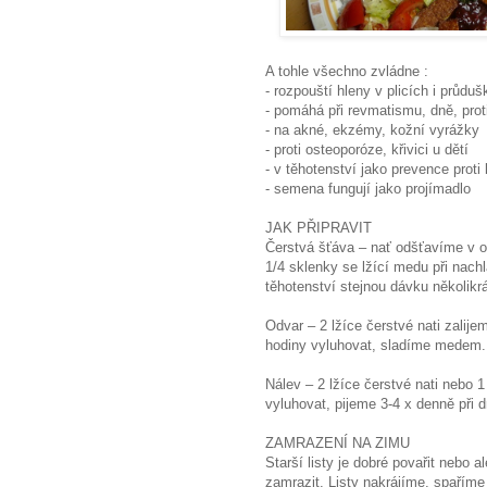
A tohle všechno zvládne :
- rozpouští hleny v plicích i průduš
- pomáhá při revmatismu, dně, pro
- na akné, ekzémy, kožní vyrážky
- proti osteoporóze, křivici u dětí
- v těhotenství jako prevence proti
- semena fungují jako projímadlo
JAK PŘIPRAVIT
Čerstvá šťáva – nať odšťavíme v
1/4 sklenky se lžící medu při nachl
těhotenství stejnou dávku několikrá
Odvar – 2 lžíce čerstvé nati zalij
hodiny vyluhovat, sladíme medem. 
Nálev – 2 lžíce čerstvé nati nebo 
vyluhovat, pijeme 3-4 x denně při 
ZAMRAZENÍ NA ZIMU
Starší listy je dobré povařit nebo 
zamrazit. Listy nakrájíme, spařím