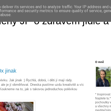
deliver its services and to analyze traffic. Your IP address and
formance and security metrics to ensure quality of service, ge
 abuse.
ény JP o zdravém jídle a
O mně
x jinak
évku. Jak jinak :) Rychlá, dobrá, i děti jí mají rády.
ale je jí obměňovat. Dneska pustíme uzdu kreativitě a víc
 Koukneme na to, jak s takovou jednoduchou polévkou
* Inspirova
Najdete tu:
pochoutky v
a všechny 
meditačním