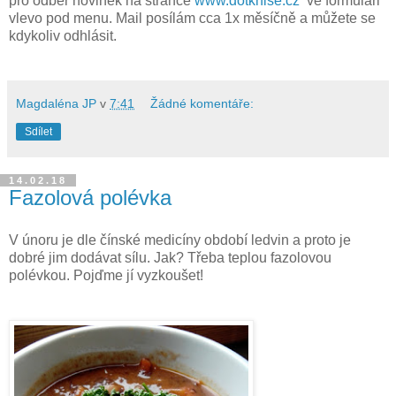
pro odběr novinek na stránce
www.dotknise.cz
ve formuláři
vlevo pod menu. Mail posílám cca 1x měsíčně a můžete se
kdykoliv odhlásit.
Magdaléna JP
v
7:41
Žádné komentáře:
Sdílet
14.02.18
Fazolová polévka
V únoru je dle čínské medicíny období ledvin a proto je
dobré jim dodávat sílu. Jak? Třeba teplou fazolovou
polévkou. Pojďme jí vyzkoušet!