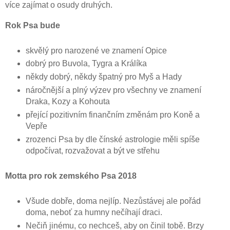
více zajímat o osudy druhých.
Rok Psa bude
skvělý pro narozené ve znamení Opice
dobrý pro Buvola, Tygra a Králíka
někdy dobrý, někdy špatný pro Myš a Hady
náročnější a plný výzev pro všechny ve znamení
Draka, Kozy a Kohouta
přející pozitivním finančním změnám pro Koně a
Vepře
zrozenci Psa by dle čínské astrologie měli spíše
odpočívat, rozvažovat a být ve střehu
Motta pro rok zemského Psa 2018
Všude dobře, doma nejlíp. Nezůstávej ale pořád
doma, neboť za humny nečíhají draci.
Nečiň jinému, co nechceš, aby on činil tobě. Brzy