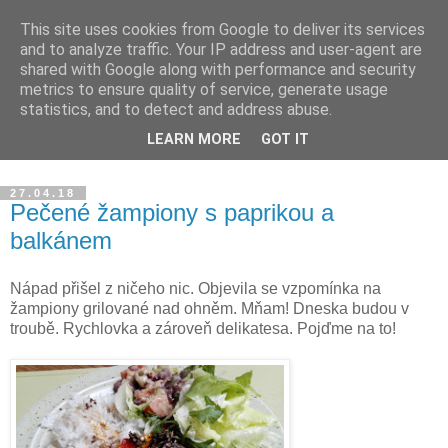
This site uses cookies from Google to deliver its services
Blog Magdalény JP o
and to analyze traffic. Your IP address and user-agent are
shared with Google along with performance and security
zdravém jídle a šťastném
metrics to ensure quality of service, generate usage
statistics, and to detect and address abuse.
životě
LEARN MORE
GOT IT
27.04.18
Pečené žampiony s paprikou a
balkánem
Nápad přišel z ničeho nic. Objevila se vzpomínka na
žampiony grilované nad ohněm. Mňam! Dneska budou v
troubě. Rychlovka a zároveň delikatesa. Pojďme na to!