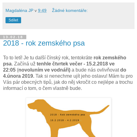
Magdaléna JP
v
9:49
Žádné komentáře:
Sdílet
13.02.18
2018 - rok zemského psa
To to letí! Je tu další čínský rok, tentokráte
rok zemského
psa
. Začíná už
tenhle čtvrtek večer - 15.2.2018 ve
22:05
(
novoluním ve vodnáři)
a bude nás ovlivňovat
do
4.února 2019.
Tak si nenechme ujít jeho oslavu! Mám tu pro
Vás pár obecných tipů, jak do něj vkročit co nejlépe a trochu
informací o tom, o čem vlastně bude.