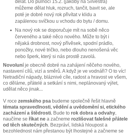
dělat. Do půlnoci 15.2. (jakoby na Silvestra)
můžeme dělat hluk, rozruch, tančit, bavit se, ale
poté je dobré nový rok přivítat v klidu a
zapálenou svíčkou u vchodu do bytu / domu.
Na nový rok se doporučuje mít na sobě něco
červeného a také něco nového. Může to být i
nějaká drobnost, nový přívěsek, spodní prádlo,
ponožky, nové tričko, nebo dlouho nenošená věc
nebo šperk, který si nás prostě zavolá.
No
voluní
je obecně dobré na zahájení něčeho nového,
nastavení cílů, vizí a směrů. A když je ve vodnáři? O to víc!
Netradiční nápady, bláznivé cíle, radost a hravost ve všem,
co děláme, přátelé a setkání s nimi, neplánovaný výlet,
udělat něco jinak...
V roce
zemského psa
budeme společně řešit hlavně
témata spravedlnosti, vědění a uvědomění si, etického
zacházení a štědrosti.
Bude to
rok dobra a odvahy
,
naučíme se
říkat ne
a začneme
rozlišovat
falešné přátele
od těch skutečných
. Bezpráví, lidská hloupost a
bezohlednost nám přestanou být lhostejné a začneme se