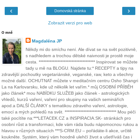
‹
›
Domovská stránka
Zobrazit verzi pro web
O mně
Magdaléna JP
Někdy mi do smíchu není. Ale dívat se na svět pozitivně,
s nadhledem a trochou dětské naivnosti je prostě moje
cesta. ************************************ Inspirovat se můžete
tady u mě na BLOGU. Najdete tu:* RECEPTY a tipy na
zdravější pochoutky vegetariánské, veganské, raw, keto a všechny
možné další. OCHUTNAT můžete v meditačním centru Osho Shangri
La na Karlovarsku, kde už několik let vařím.* můj OSOBNÍ PŘÍBĚH
jako článek* mou NABÍDKU SLUŽEB jako článek - astrologických
vhledů, kurzů vaření, vaření pro skupiny na vašich seminářích
apod.a DALŠÍ ČLÁNKY s tematikou zdravého vaření, astrologie,
emocí a mých pohledů na svět. ********************************* Mou péči
také pocítíte na:***LETACEK.CZ a INSPIRACIA.SK- stránkách pro
osobní růst a transformaci, kde vám ráda budu nápomocnou rukou a
hlavou v různých situacích ***S-CRM.EU – pořádáte-li akce, určitě
koukněte. Systém, který vám hoodně ulehčí život a ušetříváš čas i