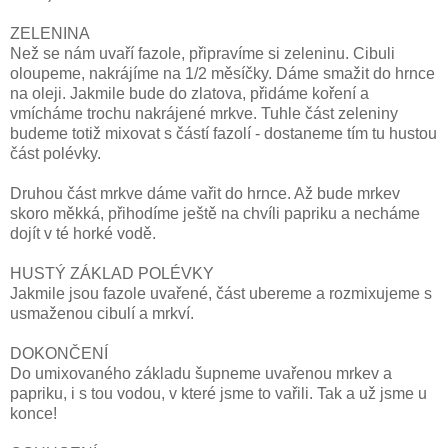
ZELENINA
Než se nám uvaří fazole, připravíme si zeleninu. Cibuli
oloupeme, nakrájíme na 1/2 měsíčky. Dáme smažit do hrnce
na oleji. Jakmile bude do zlatova, přidáme koření a
vmícháme trochu nakrájené mrkve. Tuhle část zeleniny
budeme totiž mixovat s částí fazolí - dostaneme tím tu hustou
část polévky.
Druhou část mrkve dáme vařit do hrnce. Až bude mrkev
skoro měkká, přihodíme ještě na chvíli papriku a necháme
dojít v té horké vodě.
HUSTÝ ZÁKLAD POLÉVKY
Jakmile jsou fazole uvařené, část ubereme a rozmixujeme s
usmaženou cibulí a mrkví.
DOKONČENÍ
Do umixovaného základu šupneme uvařenou mrkev a
papriku, i s tou vodou, v které jsme to vařili. Tak a už jsme u
konce!