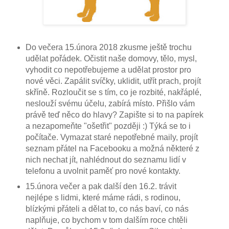
Do večera 15.února 2018 zkusme ještě trochu
udělat pořádek. Očistit naše domovy, tělo, mysl,
vyhodit co nepotřebujeme a udělat prostor pro
nové věci. Zapálit svíčky, uklidit, utřít prach, projít
skříně. Rozloučit se s tím, co je rozbité, nakřáplé,
neslouží svému účelu, zabírá místo. Přišlo vám
právě teď něco do hlavy? Zapište si to na papírek
a nezapomeňte "ošetřit" později :) Týká se to i
počítače. Vymazat staré nepotřebné maily, projít
seznam přátel na Facebooku a možná některé z
nich nechat jít, nahlédnout do seznamu lidí v
telefonu a uvolnit paměť pro nové kontakty.
15.února večer a pak další den 16.2. trávit
nejlépe s lidmi, které máme rádi, s rodinou,
blízkými přáteli a dělat to, co nás baví, co nás
naplňuje, co bychom v tom dalším roce chtěli