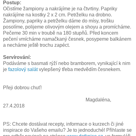
Postup:
Očistíme žampiony a nakrájíme je na čtvrtiny. Papriky
nakrájíme na kostky 2 x 2 cm. Petrželku na drobno.
Žampiony, papriky a petrželku dáme do mísy, trošku
posolíme, polijeme olivovým olejem a shoyu a promícháme.
Pečeme 30 min v troubě na 180 stupňů. Před koncem
pečení vmícháme namačkaný česnek, posypeme balkánem
a necháme ještě trochu zapéct.
Servírování:
Podáváme s basmati rýží nebo bramborem, vynikající k nim
je
fazolový salát
vylepšený třeba medvědím česnekem.
Přeji dobrou chuť!
Magdaléna,
27.4.2018
PS: Chcete dostávat recepty, informace o kurzech či jiné
inspirace do Vašeho emailu? Je to jednoduché! Přihlaste se