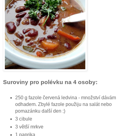
Suroviny pro polévku na 4 osoby:
250 g fazole červená ledvina - množství dávám
odhadem. Zbylé fazole použiju na salát nebo
pomazánku další den :)
3 cibule
3 větší mrkve
1 paprika