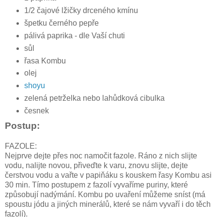
1/2 čajové lžičky drceného kmínu
špetku černého pepře
pálivá paprika - dle Vaší chuti
sůl
řasa Kombu
olej
shoyu
zelená petrželka nebo lahůdková cibulka
česnek
Postup:
FAZOLE:
Nejprve dejte přes noc namočit fazole. Ráno z nich slijte
vodu, nalijte novou, přiveďte k varu, znovu slijte, dejte
čerstvou vodu a vařte v papiňáku s kouskem řasy Kombu asi
30 min. Tímo postupem z fazolí vyvaříme puriny, které
způsobují nadýmání. Kombu po uvaření můžeme sníst (má
spoustu jódu a jiných minerálů, které se nám vyvaří i do těch
fazolí).