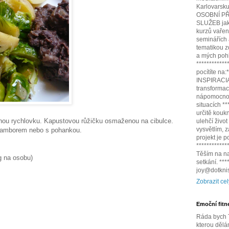
Karlovarsku,
OSOBNÍ PŘ
SLUŽEB jako
kurzů vařen
seminářích
tematikou z
a mých pohl
************
pocítíte na
INSPIRACIA.
transformac
nápomocnou
situacích *
určitě kouk
nou rychlovku. Kapustovou růžičku osmaženou na cibulce.
ulehčí život
vysvětlím,
bramborem nebo s pohankou.
projekt je 
************
Těším na na
g na osobu)
setkání. **
joy@dotknis
Zobrazit cel
Emoční fitn
Ráda bych T
kterou dělá