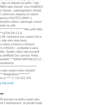
 kde už několik let vařím.* můj
ÍBĚH jako článek* mou NABÍDKU
 článek - astrologických vhledů,
í, vaření pro skupiny na vašich
 apod.a DALŠÍ ČLÁNKY s
dravého vaření, astrologie, emocí
edů na svět.
********************* Mou péči také
:***LETACEK.CZ a
SK- stránkách pro osobní růst a
i, kde vám ráda budu
 rukou a hlavou v různých
**S-CRM.EU – pořádáte-li akce,
něte. Systém, který vám hoodně
 a ušetříváš čas i peníze. Ráda
 zasvětím.***EMOCNIFITNESS.CZ –
pozastavený.
********************************
 naše osobní nebo virtuální
*****Magdaléna**********
e.cz **** T: 724 322 378
ý můj profil
ess
ě pozvala na jednu super akci,
me s Nishkamem. Je prostě hustá