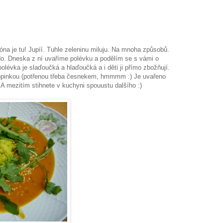
na je tu! Jupíí. Tuhle zeleninu miluju. Na mnoha způsobů.
o. Dneska z ní uvaříme polévku a podělím se s vámi o
 polévka je slaďoučká a hlaďoučká a i děti ji přímo zbožňují.
opinkou (potřenou třeba česnekem, hmmmm :) Je uvařeno
A mezitím stihnete v kuchyni spouustu dalšího :)