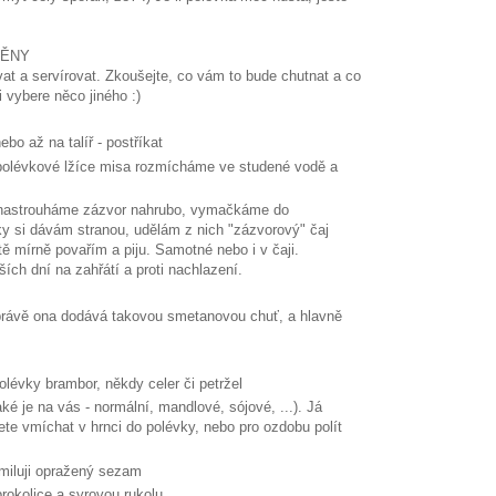
MĚNY
t a servírovat. Zkoušejte, co vám to bude chutnat a co
i vybere něco jiného :)
bo až na talíř - postříkat
2 polévkové lžíce misa rozmícháme ve studené vodě a
- nastrouháme zázvor nahrubo, vymačkáme do
y si dávám stranou, udělám z nich "zázvorový" čaj
tě mírně povařím a piju. Samotné nebo i v čaji.
ších dní na zahřátí a proti nachlazení.
právě ona dodává takovou smetanovou chuť, a hlavně
lévky brambor, někdy celer či petržel
é je na vás - normální, mandlové, sójové, ...). Já
ete vmíchat v hrnci do polévky, nebo pro ozdobu polít
 miluji opražený sezam
brokolice a syrovou rukolu