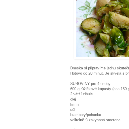
Dneska si připravíme jednu skuteč
Hotovo do 20 minut. Je skvělá s 
SUROVINY pro 4 osoby:
600 g růžičkové kapusty (cca 150 
2 větší cibule
olej
kmín
sůl
brambory/pohanka
volitelně :) zakysaná smetana