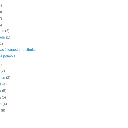
4)
9)
7)
6)
nce
(2)
padu
(1)
(2)
ková kapusta na cibulce
á polévka
2)
a
(2)
ence
(3)
na
(4)
na
(5)
a
(5)
na
(4)
a
(6)