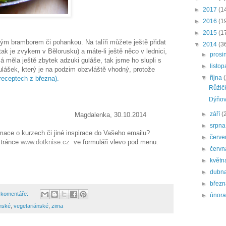
►
2017
(1
►
2016
(1
►
2015
(1
ým bramborem či pohankou. Na talíři můžete ještě přidat
▼
2014
(3
tak je zvykem v Bělorusku) a máte-li ještě něco v lednici,
►
prosi
 Já měla ještě zbytek adzuki guláše, tak jsme ho slupli s
►
listo
lášek, který je na podzim obzvláště vhodný, protože
▼
října
 receptech z března).
Růžič
Dýňov
►
září
(
a, 30.10.2014
►
srpn
mace o kurzech či jiné inspirace do Vašeho emailu?
►
červ
stránce
www.dotknise.cz
ve formuláři vlevo pod menu.
►
červ
►
květ
►
dubn
►
břez
 komentáře:
►
únor
nské
,
vegetariánské
,
zima