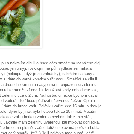
oupu a nakrájím cibuli a hned dám smažit na rozpálený olej.
oupu, jen omyji, rozkrojím na půl, vydlabu semínka a
yji (neloupu, když je ze zahrádky), nakrájím na kusy a
 si dám do varné konvice vařit vodu. Smažící se cibuli
e a drceného kmínu a nasypu na ní připravenou zeleninu.
na tohle množství cca 1l). Množství vody odhadnete tak,
at zeleninu cca o 2 cm. Na hustou omáčku bychom dávali
"pod vodou". Teď budu přidávat i červenou čočku. Oprala
 jí dám do hrnce vařit. Polévku vařím cca 15 min. Mrkev je
 déle, dýně by jinak byla hotová tak za 10 minut. Mezitím
 brokolice zaliju horkou vodou a nechám tak 5 min stát,
ůl. Jakmile mám zeleninu uvařenou, jdu mixovat dohladka,
te hrnec na plotně, začne totiž umixovaná polévka bublat
mýt celý sporák, že? :) Je-li polévka moc hustá, ještě