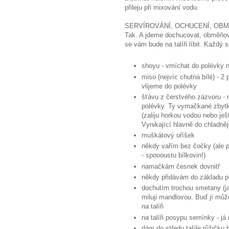
přileju při mixování vodu.
SERVÍROVÁNÍ, OCHUCENÍ, OB
Tak. A jdeme dochucovat, obměňova
se vám bude na talíři líbit. Každý s
shoyu - vmíchat do polévky ne
miso (nejvíc chutná bílé) - 
vlijeme do polévky
šťávu z čerstvého zázvoru 
polévky. Ty vymačkané zbytk
(zaliju horkou vodou nebo ješ
Vynikající hlavně do chladněj
muškátový oříšek
někdy vařím bez čočky (ale 
- spoooustu bílkovin!)
namačkám česnek dovnitř
někdy přidávám do základu po
dochutím trochou smetany (jak
miluji mandlovou. Buď jí můž
na talíři
na talíři posypu semínky - já
dám do středu talíře růžičku 