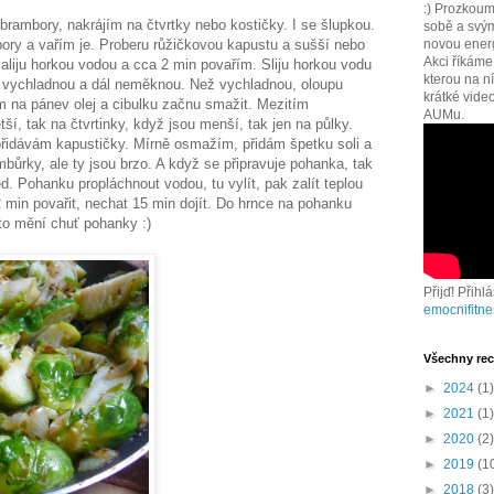
:) Prozkoum
rambory, nakrájím na čtvrtky nebo kostičky. I se šlupkou.
sobě a svým
bory a vařím je. Proberu růžičkovou kapustu a sušší nebo
novou energi
Akci říkám
aliju horkou vodou a cca 2 min povařím. Sliju horkou vodu
kterou na n
u vychladnou a dál neměknou. Než vychladnou, oloupu
krátké vide
Dám na pánev olej a cibulku začnu smažit. Mezitím
AUMu.
ší, tak na čtvrtinky, když jsou menší, tak jen na půlky.
přidávám kapustičky. Mírně osmažím, přidám špetku soli a
bůrky, ale ty jsou brzo. A když se připravuje pohanka, tak
ed. Pohanku propláchnout vodou, tu vylít, pak zalít teplou
 min povařit, nechat 15 min dojít. Do hrnce na pohanku
 to mění chuť pohanky :)
Přijď! Přihl
emocnifitne
Všechny rec
►
2024
(1)
►
2021
(1)
►
2020
(2)
►
2019
(1
►
2018
(3)