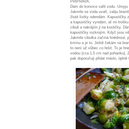
PŘÍPRAVA:
Dám do konvice vařit vodu. Umyju b
Jakmile se voda uvaří, zaliju bram
žluté lístky odendám. Kapustičky z
a kapustičky vyndám, ať mi trošk
cibuli a nakrájím ji na kostičky. 
kapustičky rozkrojím. Když jsou vět
Jakmile cibulka začíná hnědnout, 
kmínu a je to. Ještě čekám na bram
to není už vůbec co řešit. To je hn
vodou (cca 1,5 cm nad pohanku), 2
pak doporučuji přidat máslo, úplně