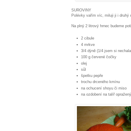
SUROVINY
Polévky vařím víc, miluji ji i druh
Na plný 2 litrový hrnec budeme pot
2 cibule
4 mrkve
3/4 dýně (1/4 jsem si nechal
100 g červené čočky
olej
sůl
špetku pepře
trochu drceného kmínu
na ochucení shoyu či miso
na ozdobení na talíř opražený