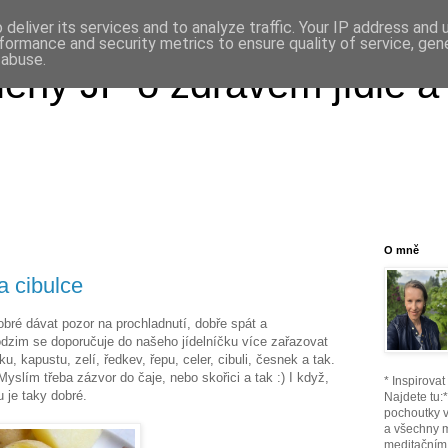
deliver its services and to analyze traffic. Your IP address and
formance and security metrics to ensure quality of service, ge
 abuse.
ény JP o zdravém jídle a
O mně
a cibulce
bré dávat pozor na prochladnutí, dobře spát a
odzim se doporučuje do našeho jídelníčku více zařazovat
u, kapustu, zelí, ředkev, řepu, celer, cibuli, česnek a tak.
yslím třeba zázvor do čaje, nebo skořici a tak :) I když,
* Inspirova
u je taky dobré.
Najdete tu:
pochoutky v
a všechny 
meditačním