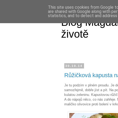
This site uses cookies from Google to 
are shared with Google along with per
statistics, and to detect and address
Blog Magdal
životě
30.10.14
Růžičková kapusta n
Je tu podzim v plném proudu. Je do
samozřejmě, dobře jíst a pít. Na p
kulatou zeleninu. Kapustovou růžičk
A do nápojů něco, co nás zahřeje. M
maličko slivovice proti bolení v krk