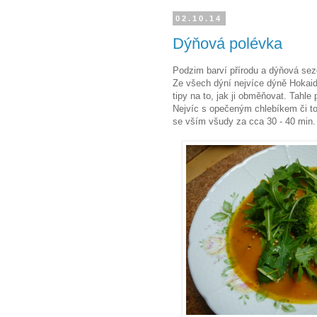
02.10.14
Dýňová polévka
Podzim barví přírodu a dýňová sezó
Ze všech dýní nejvíce dýně Hokaid
tipy na to, jak ji obměňovat. Tahle
Nejvíc s opečeným chlebíkem či t
se vším všudy za cca 30 - 40 min. 