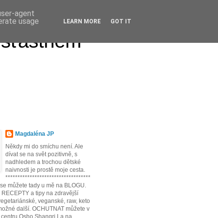
 user-agent
nerate usage
LEARN MORE
GOT IT
 šťastném
Magdaléna JP
Někdy mi do smíchu není. Ale
dívat se na svět pozitivně, s
nadhledem a trochou dětské
naivnosti je prostě moje cesta.
***********************************
t se můžete tady u mě na BLOGU.
* RECEPTY a tipy na zdravější
egetariánské, veganské, raw, keto
možné další. OCHUTNAT můžete v
 centru Osho Shangri La na