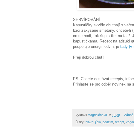
SERVÍROVÁNÍ
Kapustičky skvěle chutnají s vařen
lžíci zakysané smetany, chcete-li (
co se hodí, tak šup s tím na talíř.
kapustičkama. Recept na adzuki gu
podporuje energii ledvin, je
tady (v
Přeji dobrou chuť!
Magdalenk
PS: Chcete dostávat recepty, infor
Přihlaste se pro odběr novinek na 
Vystavil
Magdaléna JP
v
19:38
Žádné
Štítky:
hlavní jídlo
,
podzim
,
recept
,
vega