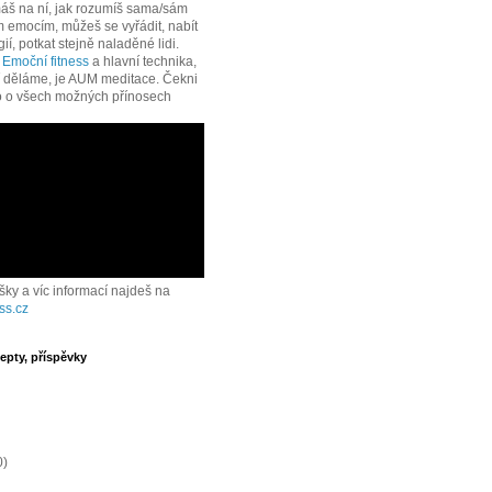
áš na ní, jak rozumíš sama/sám
 emocím, můžeš se vyřádit, nabít
í, potkat stejně naladěné lidi.
e
Emoční fitness
a hlavní technika,
í děláme, je AUM meditace. Čekni
o o všech možných přínosech
ášky a víc informací najdeš na
ss.cz
epty, příspěvky
0)