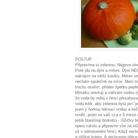
POSTUP
Připravíme si zeleninu. Nejprve ol
Poté jdu na dýni a mrkev. Dýni NEl
nakrájím na větší kostky. Mrkev om
nechám společně na míse. Mezi tím
trochu osolím, přidám špetku pepř
Minutku orestuji a zalívám vodou (
že voda by měla v hrnci přesahov
vodu tolik, aby zelenina byla jen 
jsem jí horkou tekoucí vodou a teď
tvrdší, proto se vaří cca o 5 minut
ještě blanšíruji brokolici - růžičky
operu rukolu a připravím vše na st
už v odstaveném hrnci. Když nechá
a stříkat kolem. A nechceme přece 