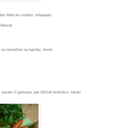
ý den třeba ke snídani, mňaaaam.
řebovat:
a na osmažení na lupínky, hmm)
 sezam či gomasio, pár růžiček brokolice, rukolu