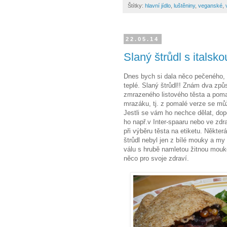
Štítky:
hlavní jídlo
,
luštěniny
,
veganské
,
22.05.14
Slaný štrůdl s italsko
Dnes bych si dala něco pečeného, s
teplé. Slaný štrůdl!! Znám dva způs
zmrazeného listového těsta a pomal
mrazáku, tj. z pomalé verze se můž
Jestli se vám ho nechce dělat, dopo
ho např.v Inter-spaaru nebo ve zd
při výběru těsta na etiketu. Někter
štrůdl nebyl jen z bílé mouky a my
válu s hrubě namletou žitnou mouko
něco pro svoje zdraví.