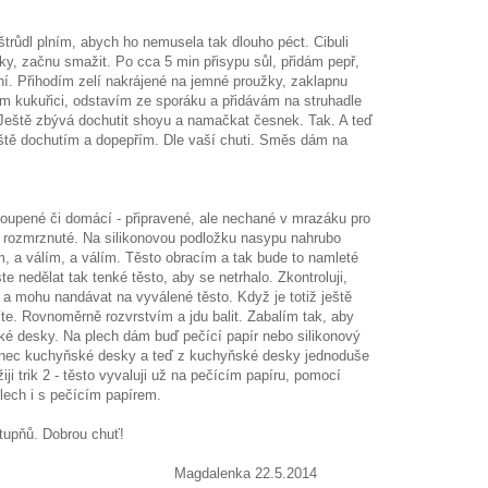
 štrůdl plním, abych ho nemusela tak dlouho péct. Cibuli
y, začnu smažit. Po cca 5 min přisypu sůl, přidám pepř,
ní. Přihodím zelí nakrájené na jemné proužky, zaklapnu
ám kukuřici, odstavím ze sporáku a přidávám na struhadle
 Ještě zbývá dochutit shoyu a namačkat česnek. Tak. A teď
ště dochutím a dopepřím. Dle vaší chuti. Směs dám na
upené či domácí - připravené, ale nechané v mrazáku pro
 rozmrznuté. Na silikonovou podložku nasypu nahrubo
, a válím, a válím. Těsto obracím a tak bude to namleté
te nedělat tak tenké těsto, aby se netrhalo. Zkontroluji,
á a mohu nandávat na vyválené těsto. Když je totiž ještě
íte. Rovnoměrně rozvrstvím a jdu balit. Zabalím tak, aby
é desky. Na plech dám buď pečící papír nebo silikonový
konec kuchyňské desky a teď z kuchyňské desky jednoduše
i trik 2 - těsto vyvaluji už na pečícím papíru, pomocí
lech i s pečícím papírem.
tupňů. Dobrou chuť!
ka 22.5.2014