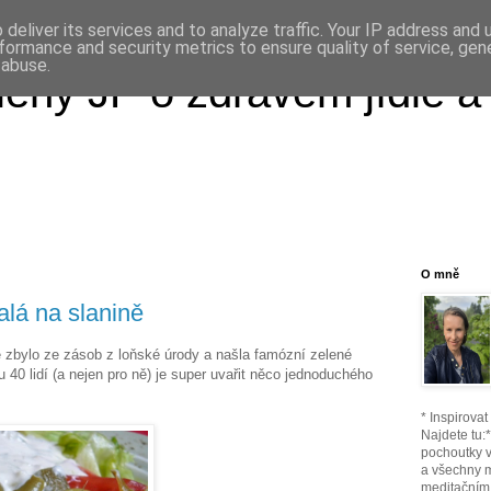
deliver its services and to analyze traffic. Your IP address and
formance and security metrics to ensure quality of service, ge
 abuse.
ény JP o zdravém jídle a
O mně
lá na slanině
ě zbylo ze zásob z loňské úrody a našla famózní zelené
u 40 lidí (a nejen pro ně) je super uvařit něco jednoduchého
* Inspirova
Najdete tu:
pochoutky v
a všechny 
meditačním