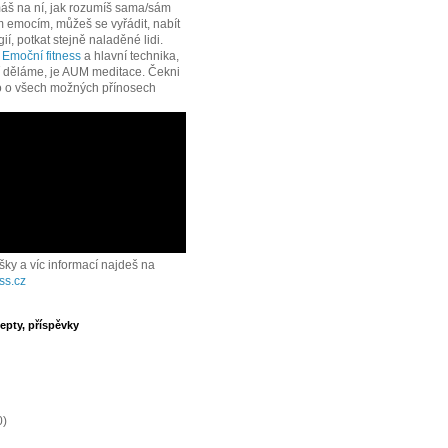
áš na ní, jak rozumíš sama/sám
 emocím, můžeš se vyřádit, nabít
í, potkat stejně naladěné lidi.
e
Emoční fitness
a hlavní technika,
í děláme, je AUM meditace. Čekni
o o všech možných přínosech
ášky a víc informací najdeš na
ss.cz
epty, příspěvky
0)