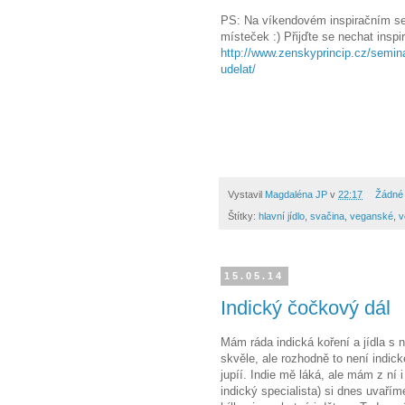
PS: Na víkendovém inspiračním set
místeček :) Přijďte se nechat inspi
http://www.zenskyprincip.cz/semin
udelat/
Vystavil
Magdaléna JP
v
22:17
Žádné
Štítky:
hlavní jídlo
,
svačina
,
veganské
,
v
15.05.14
Indický čočkový dál
Mám ráda indická koření a jídla s ni
skvěle, ale rozhodně to není indick
jupíí. Indie mě láká, ale mám z ní
indický specialista) si dnes uvaří