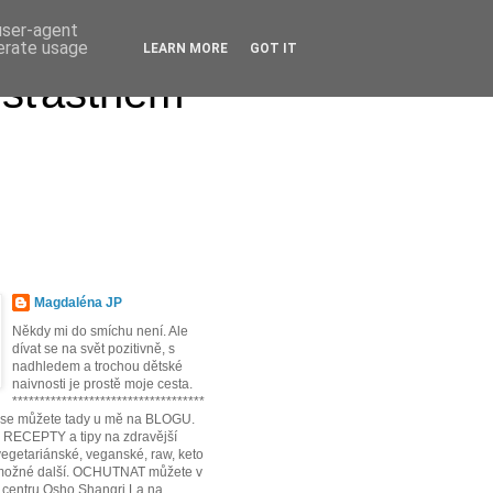
 user-agent
nerate usage
LEARN MORE
GOT IT
 šťastném
Magdaléna JP
Někdy mi do smíchu není. Ale
dívat se na svět pozitivně, s
nadhledem a trochou dětské
naivnosti je prostě moje cesta.
***********************************
t se můžete tady u mě na BLOGU.
* RECEPTY a tipy na zdravější
egetariánské, veganské, raw, keto
možné další. OCHUTNAT můžete v
 centru Osho Shangri La na