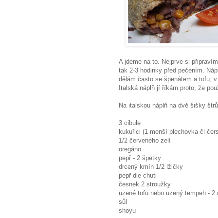
A jdeme na to. Nejprve si připraví
tak 2-3 hodinky před pečením. Náp
dělám často se špenátem a tofu, v
Italská náplň jí říkám proto, že po
Na italskou náplň na dvě šišky štr
3 cibule
kukuřici (1 menší plechovka či čer
1/2 červeného zelí
oregáno
pepř - 2 špetky
drcený kmín 1/2 lžičky
pepř dle chuti
česnek 2 stroužky
uzené tofu nebo uzený tempeh - 2
sůl
shoyu