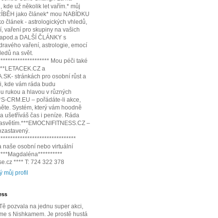
 kde už několik let vařím.* můj
ÍBĚH jako článek* mou NABÍDKU
 článek - astrologických vhledů,
í, vaření pro skupiny na vašich
 apod.a DALŠÍ ČLÁNKY s
dravého vaření, astrologie, emocí
edů na svět.
********************* Mou péči také
:***LETACEK.CZ a
SK- stránkách pro osobní růst a
i, kde vám ráda budu
 rukou a hlavou v různých
**S-CRM.EU – pořádáte-li akce,
něte. Systém, který vám hoodně
 a ušetříváš čas i peníze. Ráda
 zasvětím.***EMOCNIFITNESS.CZ –
pozastavený.
********************************
 naše osobní nebo virtuální
*****Magdaléna**********
e.cz **** T: 724 322 378
ý můj profil
ess
ě pozvala na jednu super akci,
me s Nishkamem. Je prostě hustá