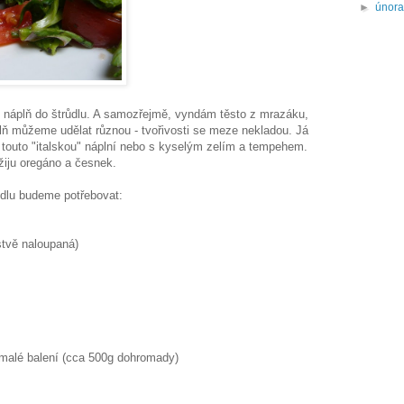
►
únor
m náplň do štrůdlu. A samozřejmě, vyndám těsto z mrazáku,
lň můžeme udělat různou - tvořivosti se meze nekladou. Já
 touto "italskou" náplní nebo s kyselým zelím a tempehem.
užiju oregáno a česnek.
ůdlu budeme potřebovat:
stvě naloupaná)
 malé balení (cca 500g dohromady)