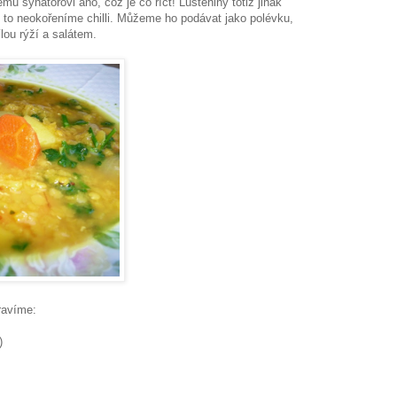
mu synátorovi ano, což je co říct! Luštěniny totiž jinak
 to neokořeníme chilli. Můžeme ho podávat jako polévku,
lou rýží a salátem.
ravíme:
)