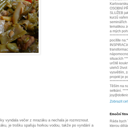
Karlovarsku,
OSOBNÍ PŘ
SLUŽEB jako
kurzů vařen
seminářích
tematikou z
a mých pohl
************
pocítíte na
INSPIRACIA.
transformac
nápomocnou
situacích *
určitě kouk
ulehčí život
vysvětlím,
projekt je 
************
Těším na na
setkání. **
joy@dotknis
Zobrazit cel
Emoční fitn
lky vyndala večer z mrazáku a nechala je rozmrznout.
Ráda bych T
áku, je trošku spařuju horkou vodou, takže po vyndání a
kterou dělá