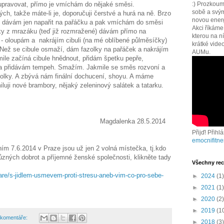
 upravovat, přímo je vmíchám do nějaké směsi.
:) Prozkoum
sobě a svým
ch, takže máte-li je, doporučuji čerstvé a hurá na ně. Brzo
novou energi
é dávám jen napařit na pařáčku a pak vmíchám do směsi
Akci říkám
ky z mrazáku (teď již rozmražené) dávám přímo na
kterou na n
- oloupám a nakrájím cibuli (na mé oblíbené půlměsíčky)
krátké vide
 Než se cibule osmaží, dám fazolky na pařáček a nakrájím
AUMu.
ile začíná cibule hnědnout, přidám špetku pepře,
a přidávám tempeh. Smažím. Jakmile se směs rozvoní a
olky. A zbývá nám finální dochucení, shoyu. A máme
iluji nové brambory, nějaký zeleninový salátek a tatarku.
nka 28.5.2014
Přijď! Přihl
emocnifitne
ím 7.6.2014 v Praze jsou už jen 2 volná místečka, tj.kdo
ůzných dobrot a příjemné ženské společnosti, klikněte tady
Všechny rec
are/s-jidlem-usmevem-proti-stresu-aneb-vim-co-pro-sebe-
►
2024
(1)
►
2021
(1)
►
2020
(2)
►
2019
(1
 komentáře:
►
2018
(3)