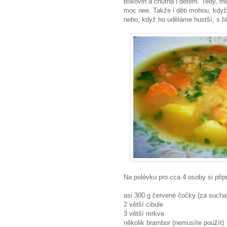
bílkovin a chutná i dětem. Tedy, mé
moc nee. Takže i děti mohou, když
nebo, když ho uděláme hustší, s bí
Na polévku pro cca 4 osoby si přip
asi 300 g červené čočky (za sucha
2 větší cibule
3 větší mrkve
několik brambor (nemusíte použít)