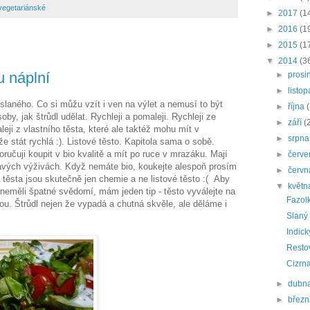
vegetariánské
►
2017
(1
►
2016
(1
►
2015
(1
▼
2014
(3
u náplní
►
prosi
►
listo
laného. Co si můžu vzít i ven na výlet a nemusí to být
►
října
oby, jak štrůdl udělat. Rychleji a pomaleji. Rychleji ze
►
září
(
eji z vlastního těsta, které ale taktéž mohu mít v
►
srpn
e stát rychlá :). Listové těsto. Kapitola sama o sobě.
ručuji koupit v bio kvalitě a mít po ruce v mrazáku. Mají
►
červ
ravých výživách. Když nemáte bio, koukejte alespoň prosím
►
červ
á těsta jsou skutečně jen chemie a ne listové těsto :( Aby
▼
květ
 neměli špatné svědomí, mám jeden tip - těsto vyválejte na
Fazol
u. Štrůdl nejen že vypadá a chutná skvěle, ale děláme i
Slaný 
Indick
Resto
Cizrna
►
dubn
►
břez