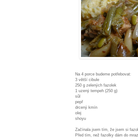
Na 4 porce budeme potřebovat:
3 větší cibule
250 g zelených fazolek
1 uzený tempeh (250 g)
sůl
pepř
drcený kmín
olej
shoyu
Začínala jsem tím, že jsem si fazo
Před tím, než fazolky dám do mraz