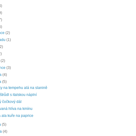
4)
9)
7)
6)
nce
(2)
padu
(1)
(2)
2)
a
(2)
ence
(3)
na
(4)
na
(5)
ky na tempehu alá na slanině
štrůdl s italskou náplní
ý čočkový dál
vaná hlíva na kmínu
 ala kuře na paprice
a
(5)
na
(4)