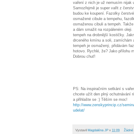
vaření z nich je už nemusím nijak
Samozřejmě je super vařit z čerstvý
budou ke koupení. Fazolky čerstv
osmažené cibule a tempehu, fazol
osmaženou cibuli a tempeh. Takže 
a dám smažit na rozpáleném oleji.
tempeh na drobnější kostičky. Jakm
drceného kmínu a soli, zamíchám 
tempeh je osmažený, přidávám faz
hotovo. Rychlé, že? Jako přílohu m
Dobrou chuť!
Magdale
PS: Na inspiračním setkání s vařen
chcete užít den plný ochutnávání r
a přihlašte se :) Těším se moc!
http://www.zenskyprincip.cz/semin
udelat/
Vystavil
Magdaléna JP
v
11:09
Žádné