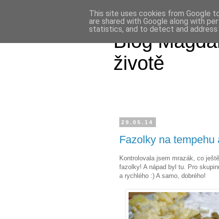
This site uses cookies from Google to 
are shared with Google along with per
statistics, and to detect and address
Blog Magdal
životě
29.05.14
Fazolky na tempehu a
Kontrolovala jsem mrazák, co ješt
fazolky! A nápad byl tu. Pro skupin
a rychlého :) A samo, dobrého!