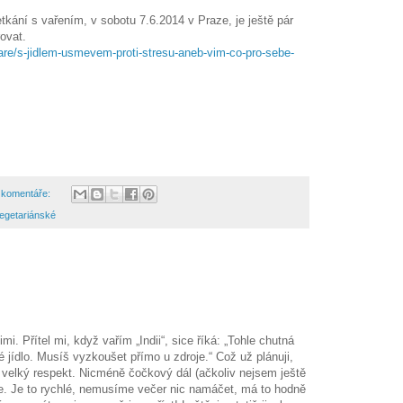
kání s vařením, v sobotu 7.6.2014 v Praze, je ještě pár
rovat.
are/s-jidlem-usmevem-proti-stresu-aneb-vim-co-pro-sebe-
 komentáře:
egetariánské
mi. Přítel mi, když vařím „Indii“, sice říká: „Tohle chutná
é jídlo. Musíš vyzkoušet přímo u zdroje.“ Což už plánuji,
 i velký respekt. Nicméně čočkový dál (ačkoliv nejsem ještě
me. Je to rychlé, nemusíme večer nic namáčet, má to hodně