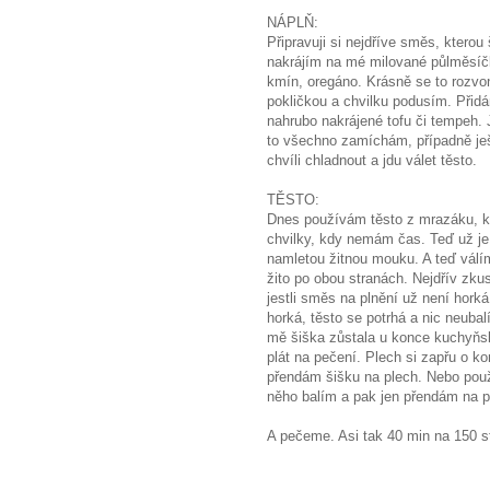
NÁPLŇ:
Připravuji si nejdříve směs, kterou
nakrájím na mé milované půlměsíčk
kmín, oregáno. Krásně se to rozvo
pokličkou a chvilku podusím. Přid
nahrubo nakrájené tofu či tempeh.
to všechno zamíchám, případně je
chvíli chladnout a jdu válet těsto.
TĚSTO:
Dnes používám těsto z mrazáku, ko
chvilky, kdy nemám čas. Teď už je
namletou žitnou mouku. A teď válím
žito po obou stranách. Nejdřív zkus
jestli směs na plnění už není hork
horká, těsto se potrhá a nic neubal
mě šiška zůstala u konce kuchyňsk
plát na pečení. Plech si zapřu o 
přendám šišku na plech. Nebo použij
něho balím a pak jen přendám na p
A pečeme. Asi tak 40 min na 150 s
Magdalen