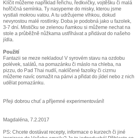
Klíčit můžeme například řeřichu, ředkvičky, vojtěšku či malá
hořčičná semínka. Ty nasypeme do misky, kterou jsme
vystlali mokrou vatou. A tu udržujeme vlhkou, dokud
nevyrostou malé rostlinky. Doba je podobná jako u fazolek,
3-7 dní. Mističku se zelenou ňamkou si můžeme nechat na
stole a průběžně nůžkama ustříhávat a přidávat do našeho
jídla.
Použití
Fantazii se meze nekladou! V syrovém stavu na ozdobu
polévek, salátů, na pomazánku či máslo na chleba, na
pizzu, do Pad Thai nudlí, naklíčené fazolky či cizrnu
můžeme navíc osmažit na pánvi a přidat do jídel nebo z nich
udělat pomazánku.
Přeji dobrou chuť a příjemné experimentování!
Magdaléna, 7.2.2017
PS: Chcete dostávat recepty, informace o kurzech či jiné