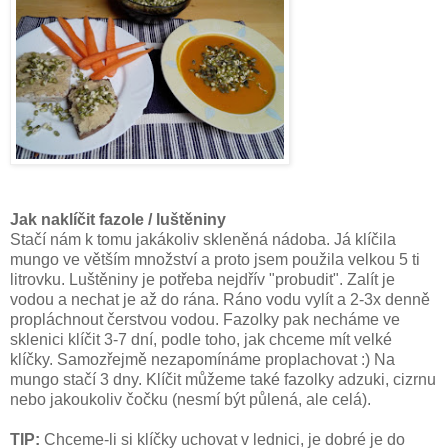
Jak naklíčit fazole / luštěniny
Stačí nám k tomu jakákoliv skleněná nádoba. Já klíčila
mungo ve větším množství a proto jsem použila velkou 5 ti
litrovku. Luštěniny je potřeba nejdřív "probudit". Zalít je
vodou a nechat je až do rána. Ráno vodu vylít a 2-3x denně
propláchnout čerstvou vodou. Fazolky pak necháme ve
sklenici klíčit 3-7 dní, podle toho, jak chceme mít velké
klíčky. Samozřejmě nezapomínáme proplachovat :) Na
mungo stačí 3 dny. Klíčit můžeme také fazolky adzuki, cizrnu
nebo jakoukoliv čočku (nesmí být půlená, ale celá).
TIP:
Chceme-li si klíčky uchovat v lednici, je dobré je do