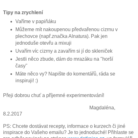
Tipy na zrychlení
Vaříme v papiňáku
Můžeme mít nakoupenou předvařenou cizrnu v
plechovce (např.značka Alnatura). Pak jen
jednoduše otevřu a mixuji
Uvařím víc cizrny a zavařím si jí do skleniček
Jestli něco zbude, dám do mrazáku na "horší
časy"
Máte něco vy? Napište do komentářů, ráda se
inspiruji! :)
Přeji dobrou chuť a příjemné experimentování!
Magdaléna,
8.2.2017
PS: Chcete dostávat recepty, informace o kurzech či jiné
inspirace do Vašeho emailu? Je to jednoduché! Přihlaste se