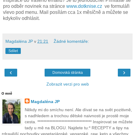
inspirace do Vašeho emailu? Je to jednoduché! Přihlaste se
pro odběr novinek na stránce
www.dotknise.cz
ve formuláři
vlevo pod menu. Mail posílám cca 1x měsíčně a můžete se
kdykoliv odhlásit.
Magdaléna JP
v
21:21
Žádné komentáře:
Sdílet
‹
›
Domovská stránka
Zobrazit verzi pro web
O mně
Magdaléna JP
Někdy mi do smíchu není. Ale dívat se na svět pozitivně,
s nadhledem a trochou dětské naivnosti je prostě moje
cesta. ************************************ Inspirovat se můžete
tady u mě na BLOGU. Najdete tu:* RECEPTY a tipy na
zdravější pochoutky vegetariánské, veganské, raw, keto a všechny