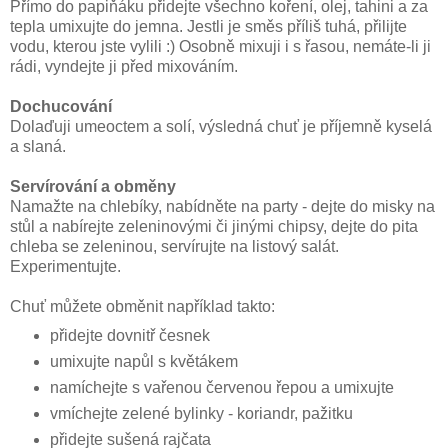
Přímo do papiňáku přidejte všechno koření, olej, tahini a za
tepla umixujte do jemna. Jestli je směs příliš tuhá, přilijte
vodu, kterou jste vylili :) Osobně mixuji i s řasou, nemáte-li ji
rádi, vyndejte ji před mixováním.
Dochucování
Dolaďuji umeoctem a solí, výsledná chuť je příjemně kyselá
a slaná.
Servírování a obměny
Namažte na chlebíky, nabídněte na party - dejte do misky na
stůl a nabírejte zeleninovými či jinými chipsy, dejte do pita
chleba se zeleninou, servírujte na listový salát.
Experimentujte.
Chuť můžete obměnit například takto:
přidejte dovnitř česnek
umixujte napůl s květákem
namíchejte s vařenou červenou řepou a umixujte
vmíchejte zelené bylinky - koriandr, pažitku
přidejte sušená rajčata