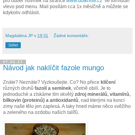
pro odběr novinek na stránce
www.dotknise.cz
ve formuláři
vlevo pod menu. Mail posílám cca 1x měsíčně a můžete se
kdykoliv odhlásit.
Magdaléna JP
v
19:31
Žádné komentáře:
Sdílet
07.02.17
Návod jak naklíčit fazole mungo
Znáte? Neznáte? Vyzkoušejte. Co? No přece
klíčení
různých druhů
fazolí a semínek
, včetně obilí. Je to
jednoduché a získáme tím skvělý
zdroj minerálů, vitamínů,
bílkovin (proteinů) a antioxidantů
, nad kterými na konci
zimy naše tělo jen zaplesá. A taky hned máme něco svěžího
a zeleného na ozdobu našich talířů.