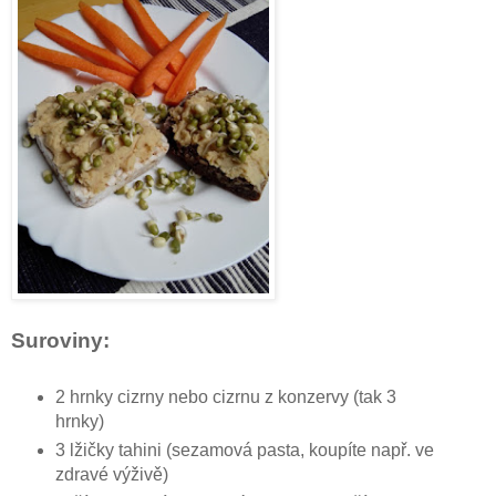
Suroviny:
2 hrnky cizrny nebo cizrnu z konzervy (tak 3
hrnky)
3 lžičky tahini (sezamová pasta, koupíte např. ve
zdravé výživě)