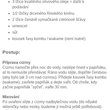
3 lžíce kvalitního olivového oleje + další k
podávání
1/2 lžičky drceného římského kmínu
2 lžíce čerstvě vymačkané citrónové šťávy
umeocet
sůl
kousek řasy kombu / wakame (není nutné)
Postup:
Příprava cizrny
Cizrnu namočte přes noc do vody, nejlépe hned v papiňáku,
ať to nemusíte přendávat. Ráno vodu slijte, doplňte čerstvou
(aby bylo tak 3 cm nad cizrnou). Přidejte kousek řasy kombu
(wakame), zavřete papiňák a dejte vařit. Od chvíle, kdy
začne papniňák "syčet", vařte 30 min.
Mixování
Po uvaření slijte z cizrny nadbytečnou vodu (do nějaké
skleničky nebo misky, budeme jí možná ještě potřebovat).