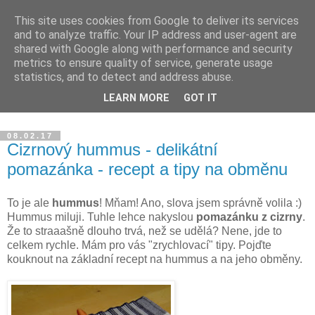
This site uses cookies from Google to deliver its services
Blog Magdalény JP o
and to analyze traffic. Your IP address and user-agent are
shared with Google along with performance and security
zdravém jídle a šťastném
metrics to ensure quality of service, generate usage
statistics, and to detect and address abuse.
životě
LEARN MORE
GOT IT
08.02.17
Cizrnový hummus - delikátní
pomazánka - recept a tipy na obměnu
To je ale
hummus
! Mňam! Ano, slova jsem správně volila :)
Hummus miluji. Tuhle lehce nakyslou
pomazánku z cizrny
.
Že to straaašně dlouho trvá, než se udělá? Nene, jde to
celkem rychle. Mám pro vás "zrychlovací" tipy. Pojďte
kouknout na základní recept na hummus a na jeho obměny.