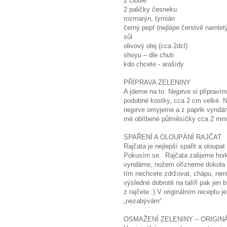
2 cibule
2 paličky česneku
rozmarýn, tymián
černý pepř (nejlépe čerstvě namlet
sůl
olivový olej (cca 2dcl)
shoyu – dle chuti
kdo chcete - arašídy
PŘÍPRAVA ZELENINY
A jdeme na to. Nejprve si připravím
podobné kostky, cca 2 cm velké. N
nejprve omyjeme a z paprik vyndám
mé oblíbené půlměsíčky cca 2 mm
SPAŘENÍ A OLOUPÁNÍ RAJČAT
Rajčata je nejlepší spařit a oloupat
Pokusím se. Rajčata zalijeme hor
vyndáme, nožem ořízneme dokola ko
tím nechcete zdržovat, chápu, není 
výsledné dobrotě na talíři pak jen 
z rajčete :) V originálním receptu j
„nezabývám“.
OSMAŽENÍ ZELENINY – ORIGIN