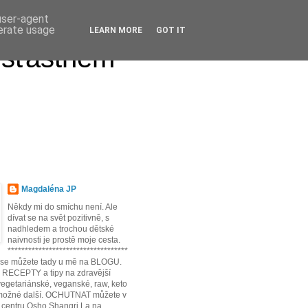
 user-agent
nerate usage
LEARN MORE
GOT IT
 šťastném
Magdaléna JP
Někdy mi do smíchu není. Ale
dívat se na svět pozitivně, s
nadhledem a trochou dětské
naivnosti je prostě moje cesta.
***********************************
t se můžete tady u mě na BLOGU.
* RECEPTY a tipy na zdravější
egetariánské, veganské, raw, keto
možné další. OCHUTNAT můžete v
 centru Osho Shangri La na