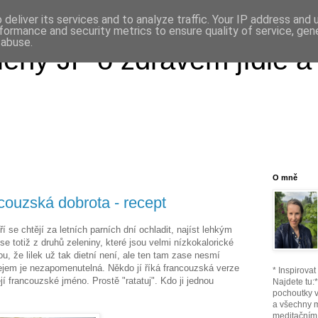
deliver its services and to analyze traffic. Your IP address and
formance and security metrics to ensure quality of service, ge
 abuse.
ény JP o zdravém jídle a
O mně
ncouzská dobrota - recept
í se chtějí za letních parních dní ochladit, najíst lehkým
 se totiž z druhů zeleniny, které jsou velmi nízkokalorické
ou, že lilek už tak dietní není, ale ten tam zase nesmí
ejem je nezapomenutelná. Někdo jí říká francouzská verze
* Inspirova
jí francouzské jméno. Prostě "ratatuj". Kdo ji jednou
Najdete tu:
pochoutky v
a všechny 
meditačním