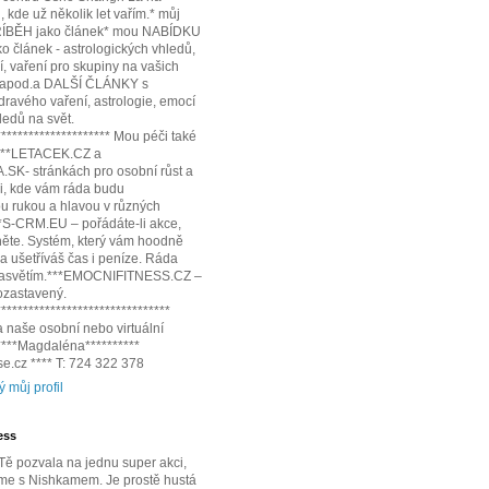
 kde už několik let vařím.* můj
ÍBĚH jako článek* mou NABÍDKU
 článek - astrologických vhledů,
í, vaření pro skupiny na vašich
 apod.a DALŠÍ ČLÁNKY s
dravého vaření, astrologie, emocí
edů na svět.
********************* Mou péči také
:***LETACEK.CZ a
SK- stránkách pro osobní růst a
i, kde vám ráda budu
 rukou a hlavou v různých
**S-CRM.EU – pořádáte-li akce,
něte. Systém, který vám hoodně
 a ušetříváš čas i peníze. Ráda
 zasvětím.***EMOCNIFITNESS.CZ –
pozastavený.
********************************
 naše osobní nebo virtuální
*****Magdaléna**********
e.cz **** T: 724 322 378
ý můj profil
ess
ě pozvala na jednu super akci,
me s Nishkamem. Je prostě hustá