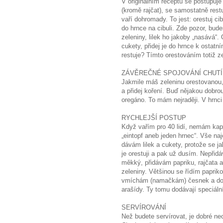
V originálním receptu se postupuje
(kromě rajčat), se samostatně rest
vaří dohromady. To jest: orestuj cib
do hrnce na cibuli. Zde pozor, bude
zeleniny, lilek ho jakoby „nasává“. 
cukety, přidej je do hrnce k ostat
restuje? Tímto orestováním totiž ze
ZÁVĚREČNÉ SPOJOVÁNÍ CHUTÍ
Jakmile máš zeleninu orestovanou, 
a přidej koření. Buď nějakou dobr
oregáno. To mám nejraději. V hrnci
RYCHLEJŠÍ POSTUP
Když vařím pro 40 lidí, nemám kapa
„eintopf aneb jeden hrnec“. Vše na
dávám lilek a cukety, protože se j
je orestuji a pak už dusím. Nepřidá
měkký, přidávám papriku, rajčata 
zeleniny. Většinou se řídím paprik
vmíchám (namačkám) česnek a doch
arašídy. Ty tomu dodávají speciáln
SERVÍROVÁNÍ
Než budete servírovat, je dobré ne