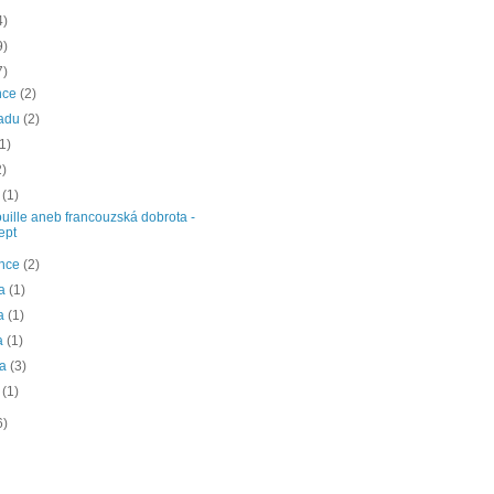
4)
9)
7)
nce
(2)
padu
(2)
(1)
2)
a
(1)
uille aneb francouzská dobrota -
ept
ence
(2)
na
(1)
na
(1)
a
(1)
na
(3)
a
(1)
6)