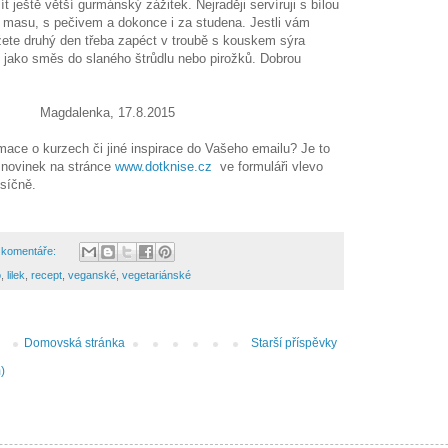
t ještě větší gurmánský zážitek. Nejraději servíruji s bílou
 k masu, s pečivem a dokonce i za studena. Jestli vám
te druhý den třeba zapéct v troubě s kouskem sýra
e jako směs do slaného štrůdlu nebo pirožků. Dobrou
 17.8.2015
mace o kurzech či jiné inspirace do Vašeho emailu? Je to
r novinek na stránce
www.dotknise.cz
ve formuláři vlevo
síčně.
 komentáře:
o
,
lilek
,
recept
,
veganské
,
vegetariánské
Domovská stránka
Starší příspěvky
)