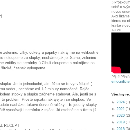
:) Prozkoum
sobě a svým
novou energi
ý)
Akci říkám
kterou na n
krátké vide
AUMu.
e zeleninu. Lilky, cukety a papriky nakrájíme na velikostně
ic neloupeme ze slupky, necháme jak je. Samo, zeleninu
e vnitřky se semínky :) Cibuli oloupeme a nakrájíme na
 široké, česnek vyloupeme.
Přijď! Přihl
emocnifitne
 slupku. Je to jednoduché, ale těžko se to vysvětluje! :)
kou vodou, necháme asi 1-2 minuty namočené. Rajče
lem stopky a slupku začneme stahovat. Ale, jestli se s
Všechny rec
to problém. Prostě rajčata nakrájejte i se slupkou. Ve
►
2024
(1)
budete nacházet takové červené ruličky – to jsou ty slupky
►
2021
(1)
eště vyndávají i semínka z rajčat. Já osobně se s tímto již
►
2020
(2)
►
2019
(1
ÁL RECEPT
►
2018
(3)