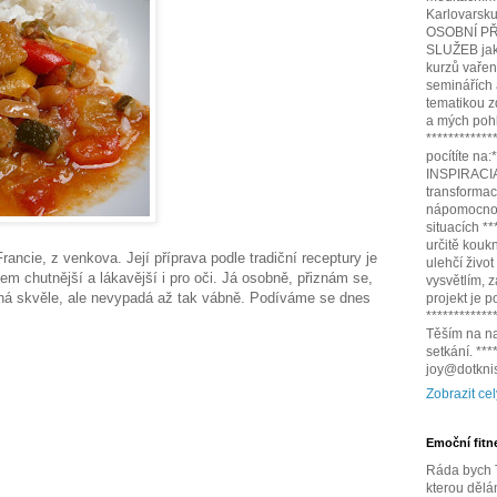
Karlovarsku,
OSOBNÍ PŘ
SLUŽEB jako
kurzů vařen
seminářích
tematikou z
a mých pohl
************
pocítíte na
INSPIRACIA.
transformac
nápomocnou
situacích *
určitě kouk
ancie, z venkova. Její příprava podle tradiční receptury je
ulehčí život
em chutnější a lákavější i pro oči. Já osobně, přiznám se,
vysvětlím,
utná skvěle, ale nevypadá až tak vábně. Podíváme se dnes
projekt je 
************
Těším na na
setkání. **
joy@dotknis
Zobrazit cel
Emoční fitn
Ráda bych T
kterou dělá