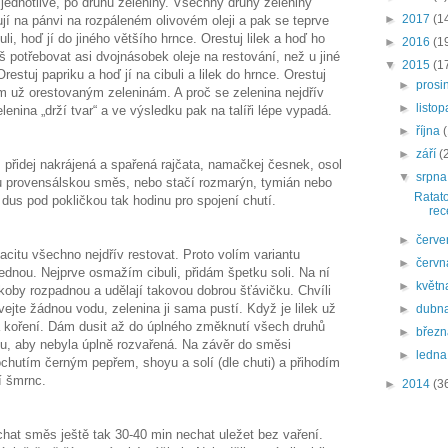
 jednotlivě, po druhu zeleniny. Všechny druhy zeleniny
►
2017
(1
ují na pánvi na rozpáleném olivovém oleji a pak se teprve
uli, hoď jí do jiného většího hrnce. Orestuj lilek a hoď ho
►
2016
(1
š potřebovat asi dvojnásobek oleje na restování, než u jiné
▼
2015
(1
Orestuj papriku a hoď jí na cibuli a lilek do hrnce. Orestuj
►
prosi
ním už orestovaným zeleninám. A proč se zelenina nejdřív
►
listo
lenina „drží tvar“ a ve výsledku pak na talíři lépe vypadá.
►
října
►
září
(
přidej nakrájená a spařená rajčata, namačkej česnek, osol
▼
srpn
ou provensálskou směs, nebo stačí rozmarýn, tymián nebo
Ratato
 dus pod pokličkou tak hodinu pro spojení chutí.
rec
►
červ
citu všechno nejdřív restovat. Proto volím variantu
►
červ
jednou. Nejprve osmažím cibuli, přidám špetku soli. Na ní
►
květ
akoby rozpadnou a udělají takovou dobrou šťávičku. Chvíli
vejte žádnou vodu, zelenina ji sama pustí. Když je lilek už
►
dubn
a koření. Dám dusit až do úplného změknutí všech druhů
►
břez
ou, aby nebyla úplně rozvařená. Na závěr do směsi
►
ledn
utím černým pepřem, shoyu a solí (dle chuti) a přihodím
í šmrnc.
►
2014
(3
chat směs ještě tak 30-40 min nechat uležet bez vaření.