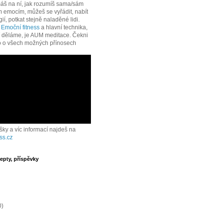
áš na ní, jak rozumíš sama/sám
 emocím, můžeš se vyřádit, nabít
í, potkat stejně naladěné lidi.
e
Emoční fitness
a hlavní technika,
í děláme, je AUM meditace. Čekni
o o všech možných přínosech
ášky a víc informací najdeš na
ss.cz
epty, příspěvky
0)