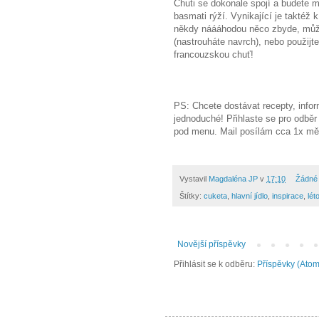
Chuti se dokonale spojí a budete mí
basmati rýží. Vynikající je taktéž
někdy náááhodou něco zbyde, může
(nastrouháte navrch), nebo použijt
francouzskou chuť!
Magdalenka,
PS: Chcete dostávat recepty, infor
jednoduché! Přihlaste se pro odbě
pod menu. Mail posílám cca 1x mě
Vystavil
Magdaléna JP
v
17:10
Žádné
Štítky:
cuketa
,
hlavní jídlo
,
inspirace
,
lét
Novější příspěvky
Přihlásit se k odběru:
Příspěvky (Atom