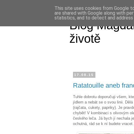
This site uses cookies from Google to 
are shared with Google along with per
statistics, and to detect and address
Blog Magdal
životě
17.08.15
Ratatouille aneb fra
Tuhle dobrotu doporučuji všem, kteř
jídlem a nebát se o svou linii. Dělá
(rajčata, cukety, papriky). Je pravd
chybět! V kombinaci s olivovým ol
českého leča. Já bych jí nechala je
ochutná, rád se k ní budete vracet.