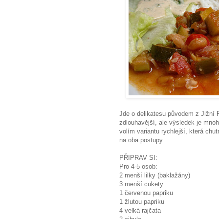
Jde o delikatesu původem z Jižní Fr
zdlouhavější, ale výsledek je mnoh
volím variantu rychlejší, která ch
na oba postupy.
PŘIPRAV SI:
Pro 4-5 osob:
2 menší lilky (baklažány)
3 menší cukety
1 červenou papriku
1 žlutou papriku
4 velká rajčata