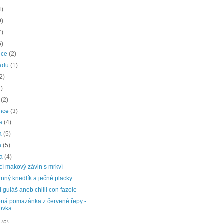
4)
9)
7)
6)
nce
(2)
padu
(1)
(2)
2)
a
(2)
ence
(3)
na
(4)
na
(5)
a
(5)
na
(4)
í makový závin s mrkví
nný knedlík a ječné placky
 guláš aneb chilli con fazole
ená pomazánka z červené řepy -
ovka
a
(6)