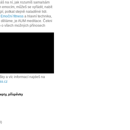
áš na ní, jak rozumíš sama/sám
 emocím, můžeš se vyřádit, nabít
í, potkat stejně naladěné lidi.
e
Emoční fitness
a hlavní technika,
í děláme, je AUM meditace. Čekni
o o všech možných přínosech
ášky a víc informací najdeš na
ss.cz
epty, příspěvky
0)