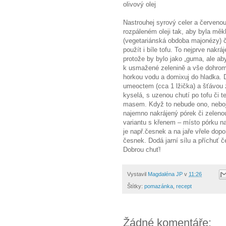
olivový olej
Nastrouhej syrový celer a červenou
rozpáleném oleji tak, aby byla mě
(vegetariánská obdoba majonézy) 
použít i bíle tofu. To nejprve nakrá
protože by bylo jako „guma, ale aby
k usmažené zelenině a vše dohromad
horkou vodu a domixuj do hladka. 
umeoctem (cca 1 lžička) a šťávou z
kyselá, s uzenou chutí po tofu či 
masem. Když to nebude ono, neboj s
najemno nakrájený pórek či zelenou
variantu s křenem – místo pórku na
je např.česnek a na jaře vřele dopo
česnek. Dodá jarní sílu a příchuť 
Dobrou chuť!
Vystavil
Magdaléna JP
v
11:26
Štítky:
pomazánka
,
recept
Žádné komentáře: