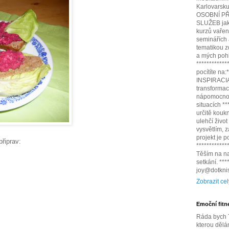
Karlovarsku,
OSOBNÍ PŘ
SLUŽEB jako
kurzů vařen
seminářích
tematikou z
a mých pohl
************
pocítíte na
INSPIRACIA.
transformac
nápomocnou
situacích *
určitě kouk
ulehčí život
vysvětlím,
projekt je 
řiprav:
************
Těším na na
setkání. **
joy@dotknis
Zobrazit cel
Emoční fitn
Ráda bych T
kterou dělá