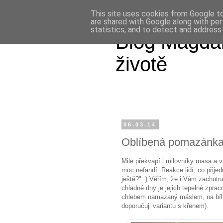
This site uses cookies from Google to 
are shared with Google along with per
statistics, and to detect and address
Blog Magdal
životě
06.03.14
Oblíbená pomazánka 
Mile překvapí i milovníky masa a
moc nefandí. Reakce lidí, co přije
ještě?" :) Věřím, že i Vám zachutná
chladné dny je jejich tepelné zpr
chlebem namazaný máslem, na bílé 
doporučuji variantu s křenem).