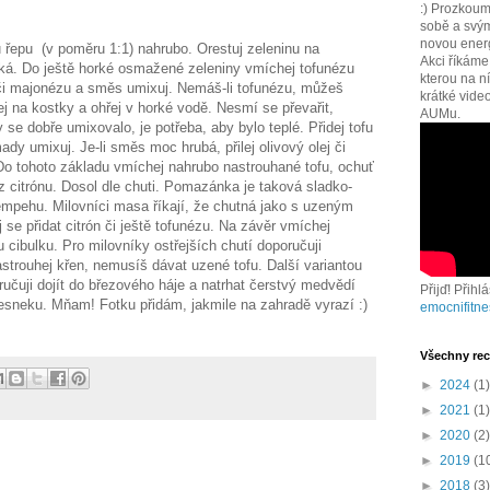
:) Prozkoum
sobě a svým
novou energi
 řepu (v poměru 1:1) nahrubo. Orestuj zeleninu na
Akci říkám
kká. Do ještě horké osmažené zeleniny vmíchej tofunézu
kterou na n
či majonézu a směs umixuj. Nemáš-li tofunézu, můžeš
krátké vide
jej na kostky a ohřej v horké vodě. Nesmí se převařit,
AUMu.
 se dobře umixovalo, je potřeba, aby bylo teplé. Přidej tofu
y umixuj. Je-li směs moc hrubá, přilej olivový olej či
Do tohoto základu vmíchej nahrubo nastrouhané tofu, ochuť
 citrónu. Dosol dle chuti. Pomazánka je taková sladko-
tempehu. Milovníci masa říkají, že chutná jako s uzeným
e přidat citrón či ještě tofunézu. Na závěr vmíchej
 cibulku. Pro milovníky ostřejších chutí doporučuji
strouhej křen, nemusíš dávat uzené tofu. Další variantou
ručuji dojít do březového háje a natrhat čerstvý medvědí
Přijď! Přihl
česneku. Mňam! Fotku přidám, jakmile na zahradě vyrazí :)
emocnifitne
Všechny rec
►
2024
(1)
►
2021
(1)
►
2020
(2)
►
2019
(1
►
2018
(3)