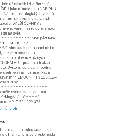
 kde už několik let vařím.* můj
ÍBĚH jako článek* mou NABÍDKU
 článek - astrologických vhledů,
í, vaření pro skupiny na vašich
 apod.a DALŠÍ ČLÁNKY s
dravého vaření, astrologie, emocí
edů na svět.
********************* Mou péči také
:***LETACEK.CZ a
SK- stránkách pro osobní růst a
i, kde vám ráda budu
 rukou a hlavou v různých
**S-CRM.EU – pořádáte-li akce,
něte. Systém, který vám hoodně
 a ušetříváš čas i peníze. Ráda
 zasvětím.***EMOCNIFITNESS.CZ –
pozastavený.
********************************
 naše osobní nebo virtuální
*****Magdaléna**********
e.cz **** T: 724 322 378
ý můj profil
ess
ě pozvala na jednu super akci,
me s Nishkamem. Je prostě hustá