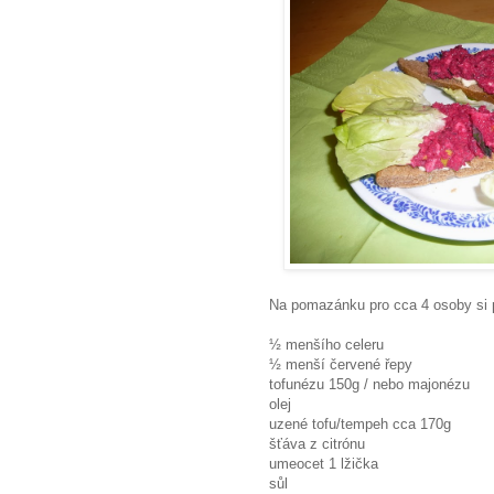
Na pomazánku pro cca 4 osoby si p
½ menšího celeru
½ menší červené řepy
tofunézu 150g / nebo majonézu
olej
uzené tofu/tempeh cca 170g
šťáva z citrónu
umeocet 1 lžička
sůl