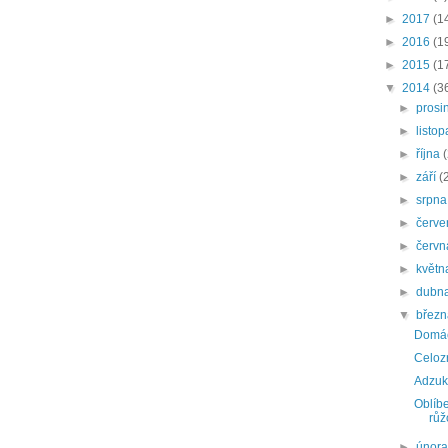
►
2017
(1
►
2016
(1
►
2015
(1
▼
2014
(3
►
prosi
►
listo
►
října
►
září
(
►
srpn
►
červ
►
červ
►
květ
►
dubn
▼
břez
Domác
Celozr
Adzuki
Oblíb
růž
►
únor