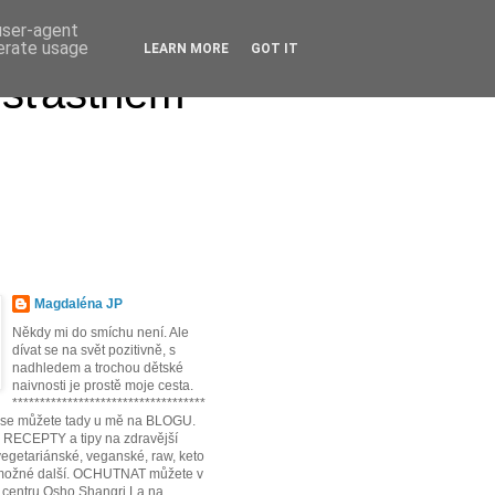
 user-agent
nerate usage
LEARN MORE
GOT IT
 šťastném
Magdaléna JP
Někdy mi do smíchu není. Ale
dívat se na svět pozitivně, s
nadhledem a trochou dětské
naivnosti je prostě moje cesta.
***********************************
t se můžete tady u mě na BLOGU.
* RECEPTY a tipy na zdravější
egetariánské, veganské, raw, keto
možné další. OCHUTNAT můžete v
 centru Osho Shangri La na