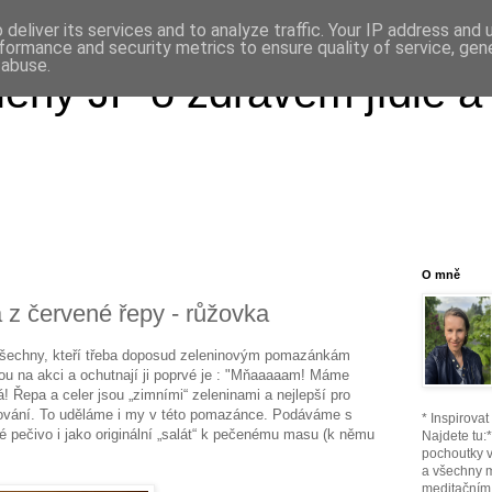
deliver its services and to analyze traffic. Your IP address and
formance and security metrics to ensure quality of service, ge
 abuse.
ény JP o zdravém jídle a
O mně
z červené řepy - růžovka
 všechny, kteří třeba doposud zeleninovým pomazánkám
dou na akci a ochutnají ji poprvé je : "Mňaaaaam! Máme
! Řepa a celer jsou „zimními“ zeleninami a nejlepší pro
acování. To uděláme i my v této pomazánce. Podáváme s
* Inspirova
pečivo i jako originální „salát“ k pečenému masu (k němu
Najdete tu:
pochoutky v
a všechny 
meditačním