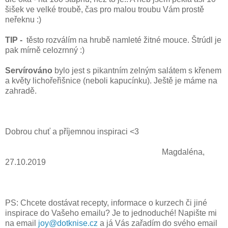
šišek ve velké troubě, čas pro malou troubu Vám prostě
neřeknu :)
TIP -
těsto rozválím na hrubě namleté žitné mouce. Štrúdl je
pak mírně celozrnný :)
Servírováno
bylo jest s pikantním zelným salátem s křenem
a květy lichořeřišnice (neboli kapucínku). Ještě je máme na
zahradě.
Dobrou chuť a příjemnou inspiraci <3
Magdaléna,
27.10.2019
PS: Chcete dostávat recepty, informace o kurzech či jiné
inspirace do Vašeho emailu? Je to jednoduché! Napište mi
na email
joy@dotknise.cz
a já Vás zařadím do svého email