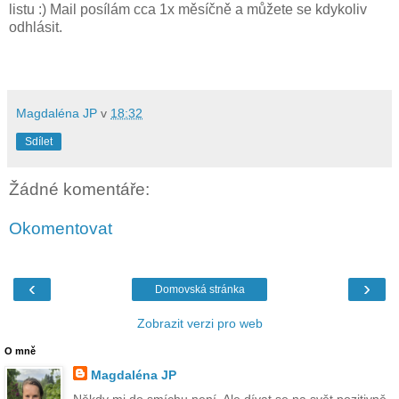
listu :) Mail posílám cca 1x měsíčně a můžete se kdykoliv
odhlásit.
Magdaléna JP
v
18:32
Sdílet
Žádné komentáře:
Okomentovat
‹
›
Domovská stránka
Zobrazit verzi pro web
O mně
Magdaléna JP