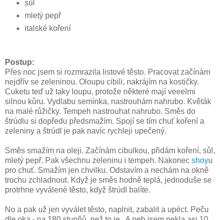
sůl
mletý pepř
italské koření
Postup:
Přes noc jsem si rozmrazila listové těsto. Pracovat začínám
nejdřív se zeleninou. Oloupu cibili, nakrájím na kostičky.
Cuketu teď už taky loupu, protože některé mají veeelmi
silnou kůru. Vydlabu semínka, nastrouhám nahrubo. Květák
na malé růžičky. Tempeh nastrouhat nahrubo. Směs do
štrúdlu si dopředu předsmažím. Spojí se tím chuť koření a
zeleniny a štrúdl je pak navíc rychleji upečený.
Směs smažím na oleji. Začínám cibulkou, přidám koření, sůl,
mletý pepř. Pak všechnu zeleninu i tempeh. Nakonec
shoyu
pro chuť. Smažím jen chvilku. Odstavím a nechám na okně
trochu zchladnout. Když je směs hodně teplá, jednoduše se
protrhne vyválené těsto, když štrúdl balíte.
No a pak už jen vyválet těsto, naplnit, zabalit a upéct. Peču
dle oka - na 180 stupňů, než to je.. A neb jsem pekla asi 10