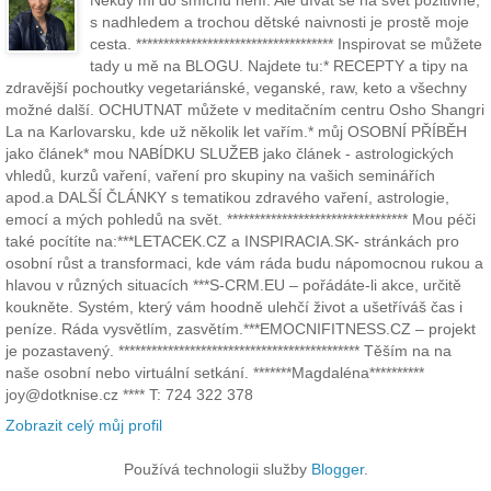
Někdy mi do smíchu není. Ale dívat se na svět pozitivně,
s nadhledem a trochou dětské naivnosti je prostě moje
cesta. ************************************ Inspirovat se můžete
tady u mě na BLOGU. Najdete tu:* RECEPTY a tipy na
zdravější pochoutky vegetariánské, veganské, raw, keto a všechny
možné další. OCHUTNAT můžete v meditačním centru Osho Shangri
La na Karlovarsku, kde už několik let vařím.* můj OSOBNÍ PŘÍBĚH
jako článek* mou NABÍDKU SLUŽEB jako článek - astrologických
vhledů, kurzů vaření, vaření pro skupiny na vašich seminářích
apod.a DALŠÍ ČLÁNKY s tematikou zdravého vaření, astrologie,
emocí a mých pohledů na svět. ********************************* Mou péči
také pocítíte na:***LETACEK.CZ a INSPIRACIA.SK- stránkách pro
osobní růst a transformaci, kde vám ráda budu nápomocnou rukou a
hlavou v různých situacích ***S-CRM.EU – pořádáte-li akce, určitě
koukněte. Systém, který vám hoodně ulehčí život a ušetříváš čas i
peníze. Ráda vysvětlím, zasvětím.***EMOCNIFITNESS.CZ – projekt
je pozastavený. ******************************************** Těším na na
naše osobní nebo virtuální setkání. *******Magdaléna**********
joy@dotknise.cz **** T: 724 322 378
Zobrazit celý můj profil
Používá technologii služby
Blogger
.