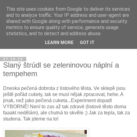
This site uses cookies from Google to deliver its services
Blog Magdalény JP o
and to analyze traffic. Your IP address and user-agent are
shared with Google along with performance and security
zdravém jídle a šťastném
metrics to ensure quality of service, generate usage
statistics, and to detect and address abuse.
životě
LEARN MORE
GOT IT
27.10.19
Slaný štrúdl se zeleninovou náplní a
tempehem
Dneska pečená dobrota z listového těsta. Ve sklepě jsou
ještě pořád cukety, tak se musí nějak zpracovat, hehe. A
jinak, než jako pečená cuketa...Experiment dopadl
VÝBORNĚ! Není to zas až tak zdravé (listové těsto doma
faaakt nedělám), ale chutná to skvěle ;) Jak za tepla, tak za
studena. Tak jdeme na to!