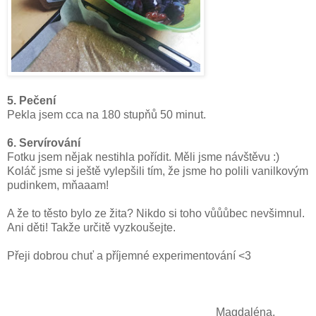
5. Pečení
Pekla jsem cca na 180 stupňů 50 minut.
6. Servírování
Fotku jsem nějak nestihla pořídit. Měli jsme návštěvu :)
Koláč jsme si ještě vylepšili tím, že jsme ho polili vanilkovým
pudinkem, mňaaam!
A že to těsto bylo ze žita? Nikdo si toho vůůůbec nevšimnul.
Ani děti! Takže určitě vyzkoušejte.
Přeji dobrou chuť a příjemné experimentování <3
Magdaléna,