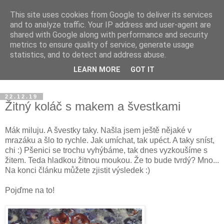
This site uses cookies from Google to deliver its services
Blog Magdalény JP o
and to analyze traffic. Your IP address and user-agent are
shared with Google along with performance and security
zdravém jídle a šťastném
metrics to ensure quality of service, generate usage
statistics, and to detect and address abuse.
životě
LEARN MORE
GOT IT
22.12.19
Žitný koláč s makem a švestkami
Mák miluju. A švestky taky. Našla jsem ještě nějaké v
mrazáku a šlo to rychle. Jak umíchat, tak upéct. A taky sníst,
chi :) Pšenici se trochu vyhýbáme, tak dnes vyzkoušíme s
žitem. Teda hladkou žitnou moukou. Že to bude tvrdý? Mno...
Na konci článku můžete zjistit výsledek :)
Pojďme na to!