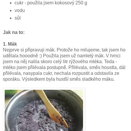
cukr - použila jsem kokosový 250 g
vodu
sůl
Jak na to:
1. Mák
Nejprve si připravuji mák. Protože ho milujeme, tak jsem ho
udělala hooodně :) Použila jsem už namletý mák. V hrnci
jsem na něj nalila skoro celý litr rýžového mléka. Teda -
mléko jsem přilévala postupně. Přilévala, směs houstla, dál
přilévala, nasypala cukr, nechala rozpustit a odstavila ze
sporáku. Výsledkem byla hustší směs sladkého máku.