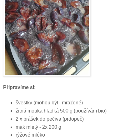
Připravíme si:
švestky (mohou být i mražené)
žitná mouka hladká 500 g (používám bio)
2 x prášek do pečiva (prdopeč)
mák mletý - 2x 200 g
rýžové mléko