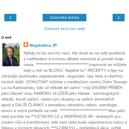
‹
›
Domovská stránka
Zobrazit verzi pro web
O mně
Magdaléna JP
Někdy mi do smíchu není. Ale dívat se na svět pozitivně,
s nadhledem a trochou dětské naivnosti je prostě moje
cesta. ************************************ Inspirovat se můžete
tady u mě na BLOGU. Najdete tu:* RECEPTY a tipy na
zdravější pochoutky vegetariánské, veganské, raw, keto a všechny
možné další. OCHUTNAT můžete v meditačním centru Osho Shangri
La na Karlovarsku, kde už několik let vařím.* můj OSOBNÍ PŘÍBĚH
jako článek* mou NABÍDKU SLUŽEB jako článek - astrologických
vhledů, kurzů vaření, vaření pro skupiny na vašich seminářích
apod.a DALŠÍ ČLÁNKY s tematikou zdravého vaření, astrologie,
emocí a mých pohledů na svět. ********************************* Mou péči
také pocítíte na:***LETACEK.CZ a INSPIRACIA.SK- stránkách pro
osobní růst a transformaci, kde vám ráda budu nápomocnou rukou a
hlavou v různých situacích ***S-CRM.EU – pořádáte-li akce, určitě