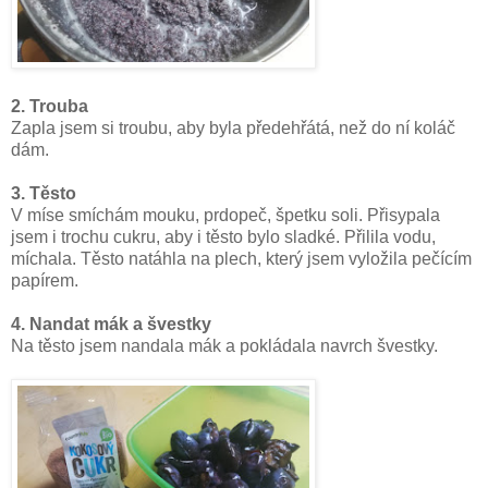
2. Trouba
Zapla jsem si troubu, aby byla předehřátá, než do ní koláč
dám.
3. Těsto
V míse smíchám mouku, prdopeč, špetku soli. Přisypala
jsem i trochu cukru, aby i těsto bylo sladké. Přilila vodu,
míchala. Těsto natáhla na plech, který jsem vyložila pečícím
papírem.
4. Nandat mák a švestky
Na těsto jsem nandala mák a pokládala navrch švestky.