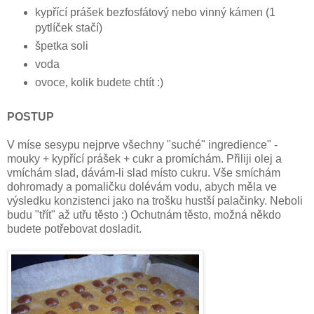
kypřící prášek bezfosfátový nebo vinný kámen (1
pytlíček stačí)
špetka soli
voda
ovoce, kolik budete chtít :)
POSTUP
V míse sesypu nejprve všechny "suché" ingredience" -
mouky + kypřící prášek + cukr a promíchám. Přiliji olej a
vmíchám slad, dávám-li slad místo cukru. Vše smíchám
dohromady a pomaličku dolévám vodu, abych měla ve
výsledku konzistenci jako na trošku hustší palačinky. Neboli
budu "třít" až utřu těsto :) Ochutnám těsto, možná někdo
budete potřebovat dosladit.