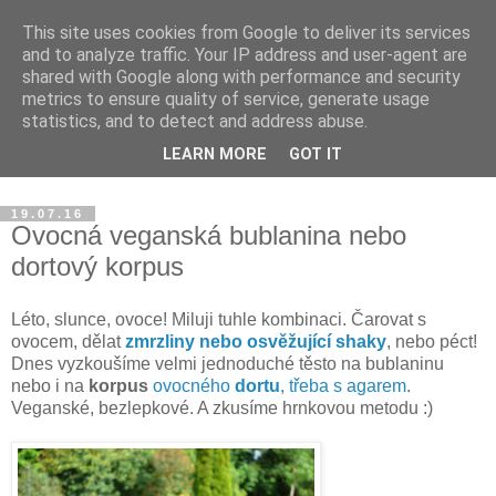
This site uses cookies from Google to deliver its services
Blog Magdalény JP o
and to analyze traffic. Your IP address and user-agent are
shared with Google along with performance and security
zdravém jídle a šťastném
metrics to ensure quality of service, generate usage
statistics, and to detect and address abuse.
životě
LEARN MORE
GOT IT
19.07.16
Ovocná veganská bublanina nebo
dortový korpus
Léto, slunce, ovoce! Miluji tuhle kombinaci. Čarovat s
ovocem, dělat
zmrzliny nebo osvěžující shaky
, nebo péct!
Dnes vyzkoušíme velmi jednoduché těsto na bublaninu
nebo i na
korpus
ovocného
dortu
, třeba s agarem
.
Veganské, bezlepkové. A zkusíme hrnkovou metodu :)