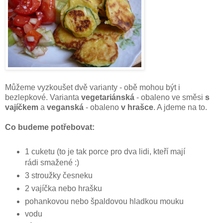
Můžeme vyzkoušet dvě varianty - obě mohou být i
bezlepkové. Varianta
vegetariánská
- obaleno ve směsi
s
vajíčkem
a
veganská
- obaleno
v hrašce
. A jdeme na to.
Co budeme potřebovat:
1 cuketu (to je tak porce pro dva lidi, kteří mají
rádi smažené :)
3 stroužky česneku
2 vajíčka nebo hrašku
pohankovou nebo špaldovou hladkou mouku
vodu