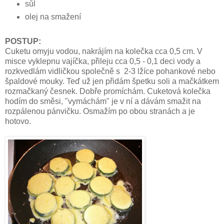
sůl
olej na smažení
POSTUP:
Cuketu omyju vodou, nakrájím na kolečka cca 0,5 cm. V
misce vyklepnu vajíčka, přileju cca 0,5 - 0,1 deci vody a
rozkvedlám vidličkou společně s 2-3 lžíce pohankové nebo
špaldové mouky. Teď už jen přidám špetku soli a mačkátkem
rozmačkaný česnek. Dobře promíchám. Cuketová kolečka
hodím do směsi, "vymáchám" je v ní a dávám smažit na
rozpálenou pánvičku. Osmažím po obou stranách a je
hotovo.