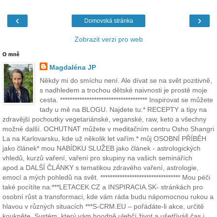
‹
›
Domovská stránka
Zobrazit verzi pro web
O mně
Magdaléna JP
Někdy mi do smíchu není. Ale dívat se na svět pozitivně,
s nadhledem a trochou dětské naivnosti je prostě moje
cesta. ************************************ Inspirovat se můžete
tady u mě na BLOGU. Najdete tu:* RECEPTY a tipy na
zdravější pochoutky vegetariánské, veganské, raw, keto a všechny
možné další. OCHUTNAT můžete v meditačním centru Osho Shangri
La na Karlovarsku, kde už několik let vařím.* můj OSOBNÍ PŘÍBĚH
jako článek* mou NABÍDKU SLUŽEB jako článek - astrologických
vhledů, kurzů vaření, vaření pro skupiny na vašich seminářích
apod.a DALŠÍ ČLÁNKY s tematikou zdravého vaření, astrologie,
emocí a mých pohledů na svět. ********************************* Mou péči
také pocítíte na:***LETACEK.CZ a INSPIRACIA.SK- stránkách pro
osobní růst a transformaci, kde vám ráda budu nápomocnou rukou a
hlavou v různých situacích ***S-CRM.EU – pořádáte-li akce, určitě
koukněte. Systém, který vám hoodně ulehčí život a ušetříváš čas i