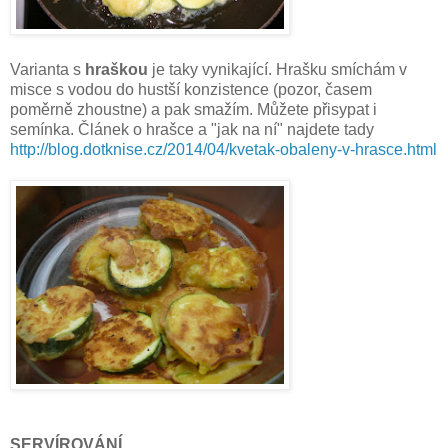
Varianta s
hraškou
je taky vynikající. Hrašku smíchám v
misce s vodou do hustší konzistence (pozor, časem
poměrně zhoustne) a pak smažím. Můžete přisypat i
semínka. Článek o hrašce a "jak na ní" najdete tady
http://blog.dotknise.cz/2014/04/kvetak-obaleny-v-hrasce.html
SERVÍROVÁNÍ