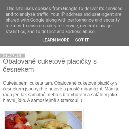
This site uses cookies from Google to deliver its services
Blog Magdalény JP o
and to analyze traffic. Your IP address and user-agent are
shared with Google along with performance and security
zdravém jídle a šťastném
metrics to ensure quality of service, generate usage
statistics, and to detect and address abuse.
životě
LEARN MORE
GOT IT
06.07.15
Obalované cuketové placičky s
česnekem
Cuketa sem, cuketa tam. Obalované cuketové placičky s
česnekem jsou rychle hotové a prostě mňamózní. Mám je
ráda jen tak samotné, nebo s bramborem a salátem jako
hlavní jídlo. A samozřejmě s tatarkou! :)