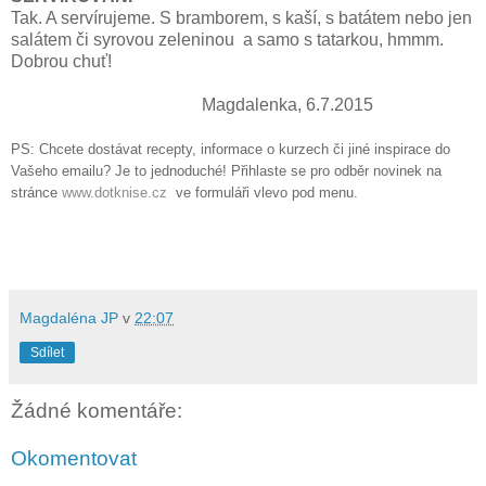
Tak. A servírujeme. S bramborem, s kaší, s batátem nebo jen
salátem či syrovou zeleninou a samo s tatarkou, hmmm.
Dobrou chuť!
Magdalenka, 6.7.2015
PS: Chcete dostávat recepty, informace o kurzech či jiné inspirace do
Vašeho emailu? Je to jednoduché! Přihlaste se pro odběr novinek na
stránce
www.dotknise.cz
ve formuláři vlevo pod menu.
Magdaléna JP
v
22:07
Sdílet
Žádné komentáře:
Okomentovat