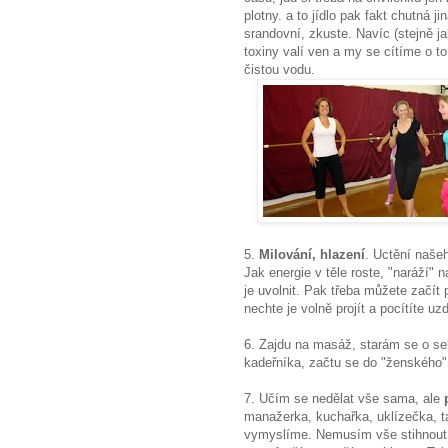
plotny. a to jídlo pak fakt chutná 
srandovní, zkuste. Navíc (stejně j
toxiny valí ven a my se cítíme o t
čistou vodu.
5.
Milování, hlazení
. Uctění našeh
Jak energie v těle roste, "naráží"
je uvolnit. Pak třeba můžete začí
nechte je volně projít a pocítíte uz
6. Zajdu na masáž, starám se o s
kadeřníka, začtu se do "ženského" 
7. Učím se nedělat vše sama, ale
manažerka, kuchařka, uklízečka, tax
vymyslíme. Nemusím vše stihnout.