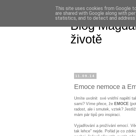
This site uses cookies from Google to 
are shared with Google along with per
statistics, and to detect and address
Blog Magdal
životě
11.09.14
Emoce nemoce a Emo
Umíte uvolnit své vnitřní napětí 
sami? Víme přece, že
EMOCE
(po
radost, ale i smutek, vztek? Jestli
mám pár tipů pro inspiraci.
Vyjadřování a prožívání emocí. Vě
tak lehce" nejde. Pořád je co zdoko