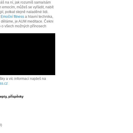
áš na ní, jak rozumíš sama/sám
 emocím, můžeš se vyřádit, nabít
í, potkat stejně naladěné lidi.
e
Emoční fitness
a hlavní technika,
í děláme, je AUM meditace. Čekni
o o všech možných přínosech
ášky a víc informací najdeš na
ss.cz
epty, příspěvky
0)