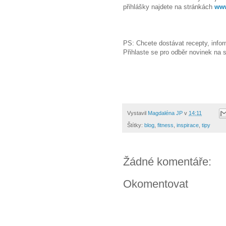
přihlášky najdete na stránkách
www
Magdalen
PS: Chcete dostávat recepty, infor
Přihlaste se pro odběr novinek na 
Vystavil
Magdaléna JP
v
14:11
Štítky:
blog
,
fitness
,
inspirace
,
tipy
Žádné komentáře:
Okomentovat