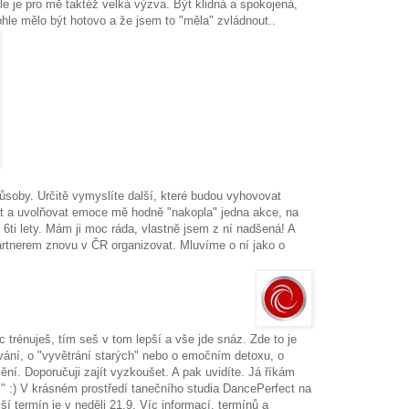
ohle je pro mě taktéž velká výzva. Být klidná a spokojená,
ohle mělo být hotovo a že jsem to "měla" zvládnout..
soby. Určitě vymyslíte další, které budou vyhovovat
t a uvolňovat emoce mě hodně "nakopla" jedna akce, na
 6ti lety. Mám ji moc ráda, vlastně jsem z ní nadšená! A
artnerem znovu v ČR organizovat. Mluvíme o ní jako o
c trénuješ, tím seš v tom lepší a vše jde snáz. Zde to je
vání, o "vyvětrání starých" nebo o emočním detoxu, o
ění. Doporučuji zajít vyzkoušet. A pak uvidíte. Já říkám
" :) V krásném prostředí tanečního studia DancePerfect na
ší termín je v neděli 21.9. Víc informací, termínů a