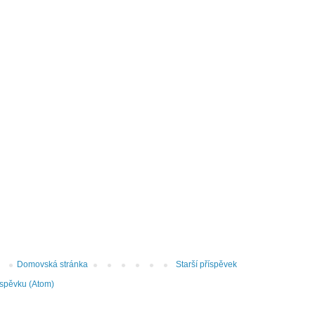
Domovská stránka
Starší příspěvek
íspěvku (Atom)