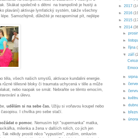
jinak. Skákat společně s dětmi na trampolíně je hustý a
►
2017
(1
ako plavání) aktivuje lymfatický systém, takže všechny
►
2016
(1
o lépe. Samozřejmě, důležité je nezapomínat pít, nejlépe
►
2015
(1
▼
2014
(3
►
prosi
►
listo
►
října
▼
září
(
Celoz
Emoce
►
srpn
o těla, všech našich smyslů, aktivace kundalini energie.
 na různé tělesné bloky či traumata uchycená v těle a může
►
červ
t plakat, nebo naopak se smát. Nebraňte se těmto emocím,
►
červ
dravování a úlevu.
►
květ
►
dubn
ebe,
udělám si na sebe čas.
Užiju si voňavou koupel nebo
časopisu. I chvilka pro sebe stačí.
►
břez
►
únor
požádat o pomoc
. Nemusím být "supermanka" matka,
íkářka, milenka a žena v dalších rolích, co jich jen
 Tak někdy prostě něco "vypustím", zruším, omluvím