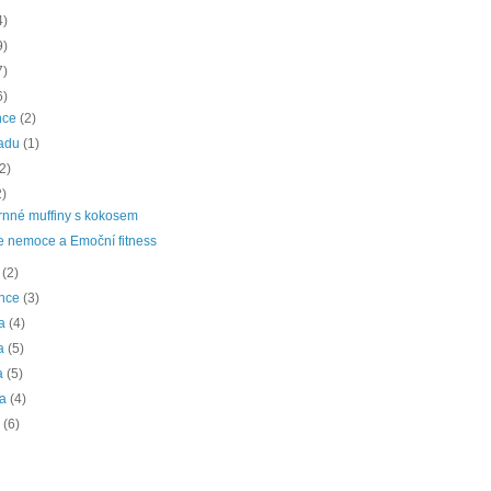
4)
9)
7)
6)
nce
(2)
padu
(1)
(2)
2)
rnné muffiny s kokosem
 nemoce a Emoční fitness
a
(2)
ence
(3)
na
(4)
na
(5)
a
(5)
na
(4)
a
(6)