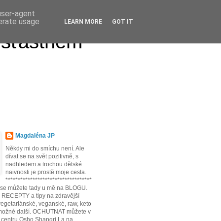
 user-agent
nerate usage
LEARN MORE
GOT IT
 šťastném
Magdaléna JP
Někdy mi do smíchu není. Ale
dívat se na svět pozitivně, s
nadhledem a trochou dětské
naivnosti je prostě moje cesta.
***********************************
t se můžete tady u mě na BLOGU.
* RECEPTY a tipy na zdravější
egetariánské, veganské, raw, keto
možné další. OCHUTNAT můžete v
 centru Osho Shangri La na