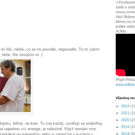
:) Prozkoum
sobě a svým
novou energi
Akci říkám
kterou na n
krátké vide
AUMu.
mi líbí, nelíbí, co se mi povedlo, nepovedlo. To mi zatím
 hehe. Ale zkouším to :)
Přijď! Přihl
emocnifitne
Všechny rec
►
2024
(1)
►
2021
(1)
►
2020
(2)
házku, běhat, na kolo. To zná každý, uvolňují se endorfiny,
►
2019
(1
 má najednou víc energie, je radostné. Když nemám moc
►
2018
(3)
n zaskákat na trampolínu nebo si zatančím v kuchyni u