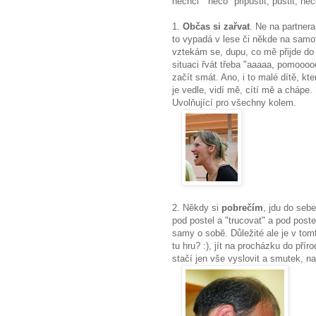
nechci "něco" připustit, pustit, n
1.
Občas si zařvat
. Ne na partnera
to vypadá v lese či někde na samo
vztekám se, dupu, co mě přijde do 
situaci řvát třeba "aaaaa, pomoooo
začít smát. Ano, i to malé dítě, 
je vedle, vidí mě, cítí mě a chápe
Uvolňující pro všechny kolem.
2. Někdy si
pobrečím
, jdu do seb
pod postel a "trucovat" a pod poste
samy o sobě. Důležité ale je v tomt
tu hru? :), jít na procházku do přír
stačí jen vše vyslovit a smutek, n