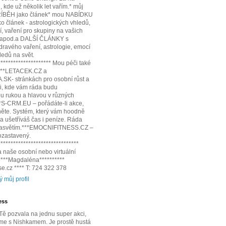
 kde už několik let vařím.* můj
ÍBĚH jako článek* mou NABÍDKU
 článek - astrologických vhledů,
í, vaření pro skupiny na vašich
 apod.a DALŠÍ ČLÁNKY s
dravého vaření, astrologie, emocí
edů na svět.
********************* Mou péči také
:***LETACEK.CZ a
SK- stránkách pro osobní růst a
i, kde vám ráda budu
 rukou a hlavou v různých
**S-CRM.EU – pořádáte-li akce,
něte. Systém, který vám hoodně
 a ušetříváš čas i peníze. Ráda
 zasvětím.***EMOCNIFITNESS.CZ –
pozastavený.
********************************
 naše osobní nebo virtuální
*****Magdaléna**********
e.cz **** T: 724 322 378
ý můj profil
ess
ě pozvala na jednu super akci,
me s Nishkamem. Je prostě hustá