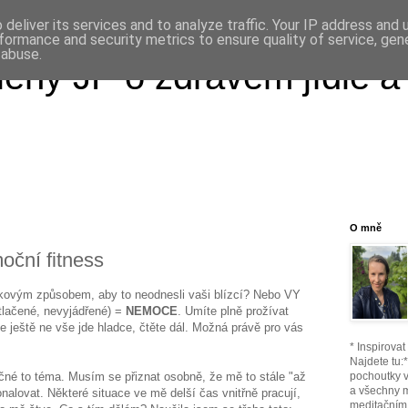
deliver its services and to analyze traffic. Your IP address and
formance and security metrics to ensure quality of service, ge
 abuse.
ény JP o zdravém jídle a
O mně
ční fitness
takovým způsobem, aby to neodnesli vaši blízcí? Nebo VY
tlačené, nevyjádřené) =
NEMOCE
. Umíte plně prožívat
že ještě ne vše jde hladce, čtěte dál. Možná právě pro vás
* Inspirova
Najdete tu:
čné to téma. Musím se přiznat osobně, že mě to stále "až
pochoutky v
a všechny 
nalovat. Některé situace ve mě delší čas vnitřně pracují,
meditačním