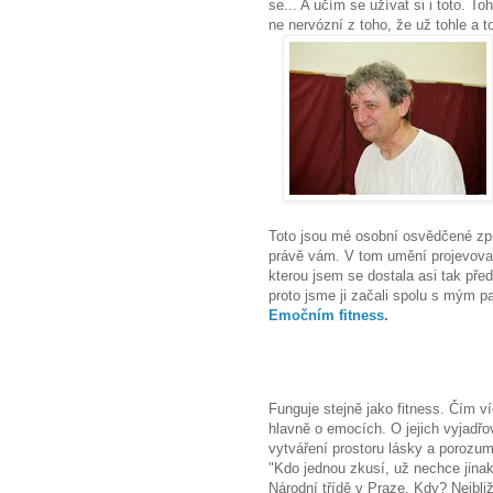
se... A učím se užívat si i toto. T
ne nervózní z toho, že už tohle a t
Toto jsou mé osobní osvědčené způ
právě vám. V tom umění projevova
kterou jsem se dostala asi tak před
proto jsme ji začali spolu s mým p
Emočním fitness
.
Funguje stejně jako fitness. Čím ví
hlavně o emocích. O jejich vyjadřo
vytváření prostoru lásky a porozum
"Kdo jednou zkusí, už nechce jinak
Národní třídě v Praze. Kdy? Nejbliž