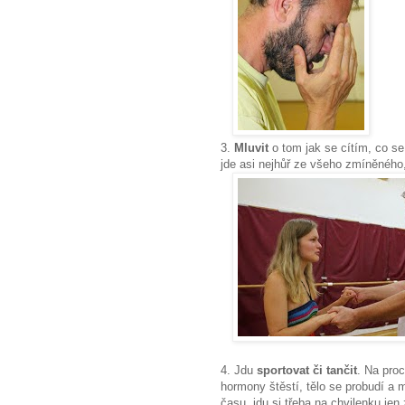
3.
Mluvit
o tom jak se cítím, co se 
jde asi nejhůř ze všeho zmíněného,
4. Jdu
sportovat či tančit
. Na proc
hormony štěstí, tělo se probudí a
času, jdu si třeba na chvilenku je