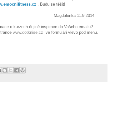
.emocnifitness.cz
. Budu se těšit!
ka 11.9.2014
mace o kurzech či jiné inspirace do Vašeho emailu?
stránce
www.dotknise.cz
ve formuláři vlevo pod menu.