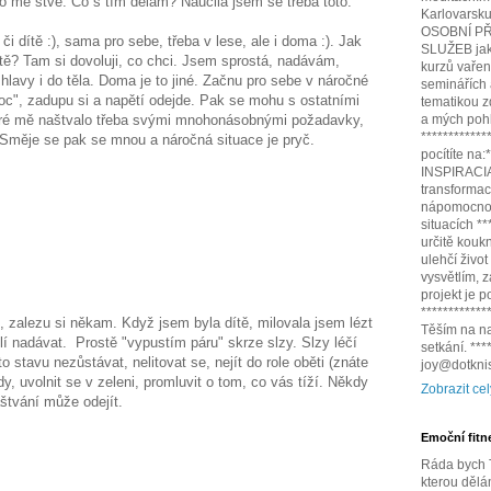
ěco mě štve. Co s tím dělám? Naučila jsem se třeba toto:
Karlovarsku,
OSOBNÍ PŘ
 či dítě :), sama pro sebe, třeba v lese, ale i doma :). Jak
SLUŽEB jako
tě? Tam si dovoluji, co chci. Jsem sprostá, nadávám,
kurzů vařen
hlavy i do těla. Doma je to jiné. Začnu pro sebe v náročné
seminářích
oc", zadupu si a napětí odejde. Pak se mohu s ostatními
tematikou z
které mě naštvalo třeba svými mnohonásobnými požadavky,
a mých pohl
************
. Směje se pak se mnou a náročná situace je pryč.
pocítíte na
INSPIRACIA.
transformac
nápomocnou
situacích *
určitě kouk
ulehčí život
vysvětlím,
projekt je 
************
e, zalezu si někam. Když jsem byla dítě, milovala jsem lézt
Těším na na
lí nadávat. Prostě "vypustím páru" skrze slzy. Slzy léčí
setkání. **
o stavu nezůstávat, nelitovat se, nejít do role oběti (znáte
joy@dotknis
ody, uvolnit se v zeleni, promluvit o tom, co vás tíží. Někdy
Zobrazit cel
aštvání může odejít.
Emoční fitn
Ráda bych T
kterou dělá