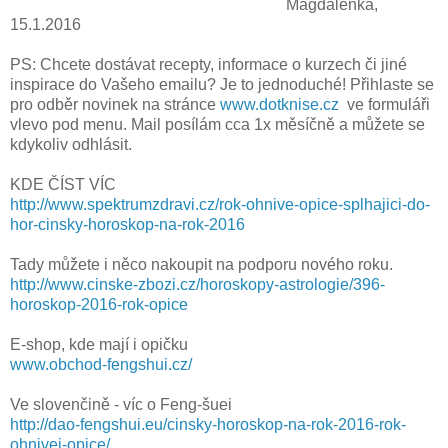
Magdalenka,
15.1.2016
PS: Chcete dostávat recepty, informace o kurzech či jiné
inspirace do Vašeho emailu? Je to jednoduché! Přihlaste se
pro odběr novinek na stránce
www.dotknise.cz
ve formuláři
vlevo pod menu. Mail posílám cca 1x měsíčně a můžete se
kdykoliv odhlásit.
KDE ČÍST VÍC
http://www.spektrumzdravi.cz/rok-ohnive-opice-splhajici-do-
hor-cinsky-horoskop-na-rok-2016
Tady můžete i něco nakoupit na podporu nového roku.
http://www.cinske-zbozi.cz/horoskopy-astrologie/396-
horoskop-2016-rok-opice
E-shop, kde mají i opičku
www.obchod-fengshui.cz/
Ve slovenčině - víc o Feng-šuei
http://dao-fengshui.eu/cinsky-horoskop-na-rok-2016-rok-
ohnivej-opice/