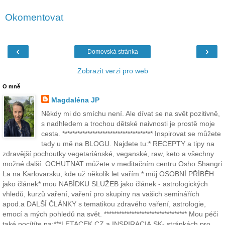
Okomentovat
‹
›
Domovská stránka
Zobrazit verzi pro web
O mně
Magdaléna JP
Někdy mi do smíchu není. Ale dívat se na svět pozitivně,
s nadhledem a trochou dětské naivnosti je prostě moje
cesta. ************************************ Inspirovat se můžete
tady u mě na BLOGU. Najdete tu:* RECEPTY a tipy na
zdravější pochoutky vegetariánské, veganské, raw, keto a všechny
možné další. OCHUTNAT můžete v meditačním centru Osho Shangri
La na Karlovarsku, kde už několik let vařím.* můj OSOBNÍ PŘÍBĚH
jako článek* mou NABÍDKU SLUŽEB jako článek - astrologických
vhledů, kurzů vaření, vaření pro skupiny na vašich seminářích
apod.a DALŠÍ ČLÁNKY s tematikou zdravého vaření, astrologie,
emocí a mých pohledů na svět. ********************************* Mou péči
také pocítíte na:***LETACEK.CZ a INSPIRACIA.SK- stránkách pro