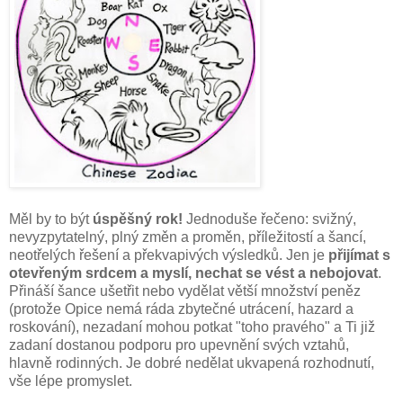
Měl by to být
úspěšný rok!
Jednoduše řečeno: svižný,
nevyzpytatelný, plný změn a proměn, příležitostí a šancí,
neotřelých řešení a překvapivých výsledků. Jen je
přijímat s
otevřeným srdcem a myslí, nechat se vést a nebojovat
.
Přináší šance ušetřit nebo vydělat větší množství peněz
(protože Opice nemá ráda zbytečné utrácení, hazard a
roskování), nezadaní mohou potkat "toho pravého" a Ti již
zadaní dostanou podporu pro upevnění svých vztahů,
hlavně rodinných. Je dobré nedělat ukvapená rozhodnutí,
vše lépe promyslet.