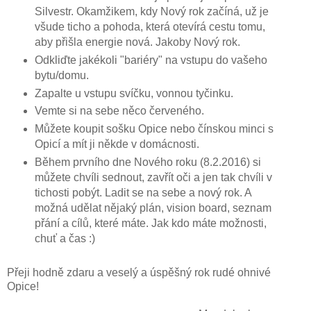
Silvestr. Okamžikem, kdy Nový rok začíná, už je
všude ticho a pohoda, která otevírá cestu tomu,
aby přišla energie nová. Jakoby Nový rok.
Odkliďte jakékoli "bariéry" na vstupu do vašeho
bytu/domu.
Zapalte u vstupu svíčku, vonnou tyčinku.
Vemte si na sebe něco červeného.
Můžete koupit sošku Opice nebo čínskou minci s
Opicí a mít ji někde v domácnosti.
Během prvního dne Nového roku (8.2.2016) si
můžete chvíli sednout, zavřít oči a jen tak chvíli v
tichosti pobýt. Ladit se na sebe a nový rok. A
možná udělat nějaký plán, vision board, seznam
přání a cílů, které máte. Jak kdo máte možnosti,
chuť a čas :)
Přeji hodně zdaru a veselý a úspěšný rok rudé ohnivé
Opice!