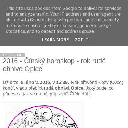
This site uses cookies from Google to deliver its services
Blog Magdalény JP o
and to analyze traffic. Your IP address and user-agent are
shared with Google along with performance and security
zdravém jídle a šťastném
metrics to ensure quality of service, generate usage
statistics, and to detect and address abuse.
životě
LEARN MORE
GOT IT
15.01.16
2016 - Čínský horoskop - rok rudé
ohnivé Opice
Už brzo!
8. února 2016, v 15:39
. Rok dřevěné Kozy (Ovce)
končí, vládu přebírá
rudá ohnivá Opice.
Jaký bude, co
přinese a jak se na něj připravit? Čtěte dál :)