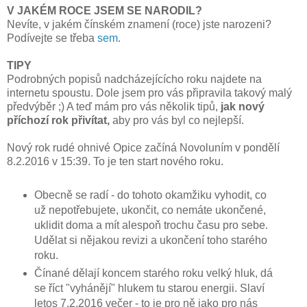
V JAKÉM ROCE JSEM SE NARODIL?
Nevíte, v jakém čínském znamení (roce) jste narozeni?
Podívejte se třeba
sem
.
TIPY
Podrobných popisů nadcházejícícho roku najdete na
internetu spoustu. Dole jsem pro vás připravila takový malý
předvýběr ;) A teď mám pro vás několik tipů,
jak nový
příchozí rok přivítat,
aby pro vás byl co nejlepší.
Nový rok rudé ohnivé Opice začíná Novoluním v pondělí
8.2.2016 v 15:39. To je ten start nového roku.
Obecně se radí - do tohoto okamžiku vyhodit, co
už nepotřebujete, ukončit, co nemáte ukončené,
uklidit doma a mít alespoň trochu času pro sebe.
Udělat si nějakou revizi a ukončení toho starého
roku.
Čínané dělají koncem starého roku velký hluk, dá
se říct "vyhánějí" hlukem tu starou energii. Slaví
letos 7.2.2016 večer - to je pro ně jako pro nás